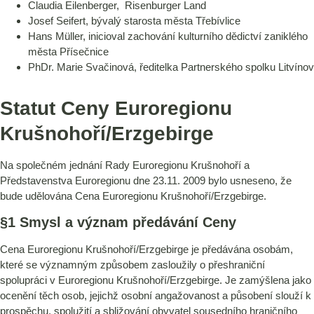
Claudia Eilenberger, Risenburger Land
Josef Seifert, bývalý starosta města Třebívlice
Hans Müller, inicioval zachování kulturního dědictví zaniklého
města Přísečnice
PhDr. Marie Svačinová, ředitelka Partnerského spolku Litvínov
Statut Ceny Euroregionu
Krušnohoří/Erzgebirge
Na společném jednání Rady Euroregionu Krušnohoří a
Představenstva Euroregionu dne 23.11. 2009 bylo usneseno, že
bude udělována Cena Euroregionu Krušnohoří/Erzgebirge.
§1 Smysl a význam předávání Ceny
Cena Euroregionu Krušnohoří/Erzgebirge je předávána osobám,
které se významným způsobem zasloužily o přeshraniční
spolupráci v Euroregionu Krušnohoří/Erzgebirge. Je zamýšlena jako
ocenění těch osob, jejichž osobní angažovanost a působení slouží k
prospěchu, spolužití a sbližování obyvatel sousedního hraničního