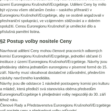
území Euroregionu Krušnohoří/Erzgebirge. Udělení Ceny by mělo
být výzvou všem občanům česko – saského příhraničí v
Euroregionu Krušnohoří/Erzgebirge, aby se osobně angažovali v
přeshraniční spolupráci, ve vzájemném sbližování a v dobrém
spolužití. Cenou Euroregionu Krušnohoří je umělecké dílo a
příslušná pamětní listina.
§2 Postup volby nositele Ceny
Navrhovat udělení Ceny mohou členové pracovních odborných
komisí Euroregionu Krušnohoří/Erzgebirge, jednotliví občané či
instituce z území Euroregionu Krušnohoří/Erzgebirge. Návrhy jsou
předávány oběma jednatelům euroregionu v písemné formě do 15.
září. Návrhy musí obsahovat dostatečné zdůvodnění, především
zásluhy navrženého kandidáta.
Návrhy jsou dle odstavce 1 následně postoupeny komisi pro kulturu
a mládež, která předloží svá stanoviska oběma předsedům
Euroregionu/Erzgebirge k předjednání volby nejpozději do 30. září
téhož roku.
Členové Rady a Představenstva Euroregionu Krušnohoří/Erzgebirge
volí nositele ceny a předsedové volbu odůvodní.