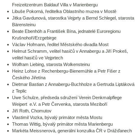
Freizeitzentrum Baldauf Villa v Marienbergu
Libuše Pokorná, ředitelka Oblastního muzea v Mostě
Jitka Gavdunová, starostka Vejprty a Bernd Schlegel, starosta
Bärensteinu
Beate Ebenhöh a František Bína, jednatelé Euroregionu
Krušnohoří/Erzgebirge
Václav Hofmann, ředitel Městského divadla Most
Helmut Schramm, velitel hasičů v Annabergu a Jiří Prokeš,
velitel hasičů ve Vejprtech
Wolfram Liebing, starosta Wolkensteinu
Heinz Lohse z Rechenbergu-Bienemühle a Petr Fišer z
Českého Jiřetína
Dietmar Bastian z Annabergu-Buchholze a Gertruda Liptáková
z Teplic
Uwe Schulze, předseda sdružení Verein Denkmalpflege
Weipert e.V. a Petr Červenka, starosta Meziboří
Jiří Roth, Chomutov
Vlastimil Vozka, bývalý primátor města Mostu
Thomas Wittig, bývalý primátor města Marienbergu
Markéta Meissnerová, generální konzulka ČR v Drážďanech