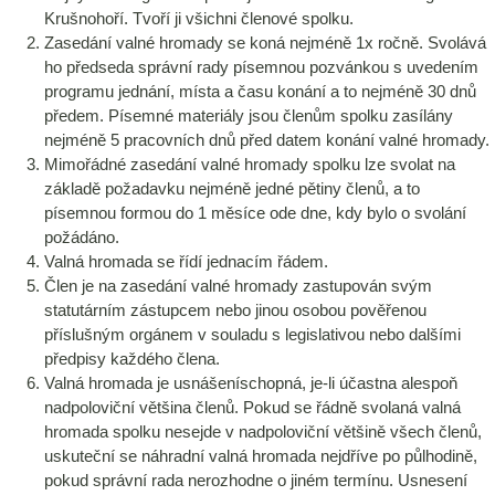
Krušnohoří. Tvoří ji všichni členové spolku.
Zasedání valné hromady se koná nejméně 1x ročně. Svolává
ho předseda správní rady písemnou pozvánkou s uvedením
programu jednání, místa a času konání a to nejméně 30 dnů
předem. Písemné materiály jsou členům spolku zasílány
nejméně 5 pracovních dnů před datem konání valné hromady.
Mimořádné zasedání valné hromady spolku lze svolat na
základě požadavku nejméně jedné pětiny členů, a to
písemnou formou do 1 měsíce ode dne, kdy bylo o svolání
požádáno.
Valná hromada se řídí jednacím řádem.
Člen je na zasedání valné hromady zastupován svým
statutárním zástupcem nebo jinou osobou pověřenou
příslušným orgánem v souladu s legislativou nebo dalšími
předpisy každého člena.
Valná hromada je usnášeníschopná, je-li účastna alespoň
nadpoloviční většina členů. Pokud se řádně svolaná valná
hromada spolku nesejde v nadpoloviční většině všech členů,
uskuteční se náhradní valná hromada nejdříve po půlhodině,
pokud správní rada nerozhodne o jiném termínu. Usnesení