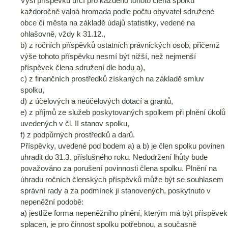
Výši příspěvku určí pro každého tohoto člena spolku
každoročně valná hromada podle počtu obyvatel sdružené
obce či města na základě údajů statistiky, vedené na
ohlašovně, vždy k 31.12.,
b) z ročních příspěvků ostatních právnických osob, přičemž
výše tohoto příspěvku nesmí být nižší, než nejmenší
příspěvek člena sdružení dle bodu a),
c) z finančních prostředků získaných na základě smluv
spolku,
d) z účelových a neúčelových dotací a grantů,
e) z příjmů ze služeb poskytovaných spolkem při plnění úkolů
uvedených v čl. II stanov spolku,
f) z podpůrných prostředků a darů.
Příspěvky, uvedené pod bodem a) a b) je člen spolku povinen
uhradit do 31.3. příslušného roku. Nedodržení lhůty bude
považováno za porušení povinnosti člena spolku. Plnění na
úhradu ročních členských příspěvků může být se souhlasem
správní rady a za podmínek jí stanovených, poskytnuto v
nepeněžní podobě:
a) jestliže forma nepeněžního plnění, kterým má být příspěvek
splacen, je pro činnost spolku potřebnou, a současně