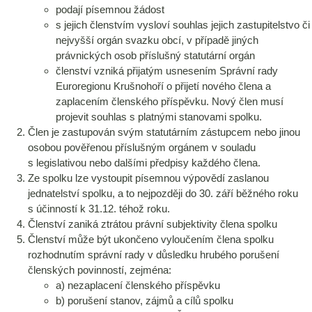
podají písemnou žádost
s jejich členstvím vysloví souhlas jejich zastupitelstvo či
nejvyšší orgán svazku obcí, v případě jiných
právnických osob příslušný statutární orgán
členství vzniká přijatým usnesením Správní rady
Euroregionu Krušnohoří o přijetí nového člena a
zaplacením členského příspěvku. Nový člen musí
projevit souhlas s platnými stanovami spolku.
Člen je zastupován svým statutárním zástupcem nebo jinou
osobou pověřenou příslušným orgánem v souladu
s legislativou nebo dalšími předpisy každého člena.
Ze spolku lze vystoupit písemnou výpovědí zaslanou
jednatelství spolku, a to nejpozději do 30. září běžného roku
s účinností k 31.12. téhož roku.
Členství zaniká ztrátou právní subjektivity člena spolku
Členství může být ukončeno vyloučením člena spolku
rozhodnutím správní rady v důsledku hrubého porušení
členských povinností, zejména:
a) nezaplacení členského příspěvku
b) porušení stanov, zájmů a cílů spolku