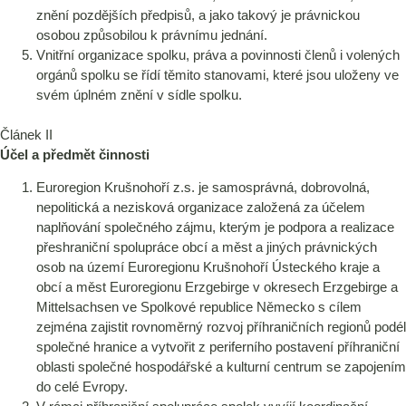
znění pozdějších předpisů, a jako takový je právnickou
osobou způsobilou k právnímu jednání.
Vnitřní organizace spolku, práva a povinnosti členů i volených
orgánů spolku se řídí těmito stanovami, které jsou uloženy ve
svém úplném znění v sídle spolku.
Článek II
Účel a předmět činnosti
Euroregion Krušnohoří z.s. je samosprávná, dobrovolná,
nepolitická a nezisková organizace založená za účelem
naplňování společného zájmu, kterým je podpora a realizace
přeshraniční spolupráce obcí a měst a jiných právnických
osob na území Euroregionu Krušnohoří Ústeckého kraje a
obcí a měst Euroregionu Erzgebirge v okresech Erzgebirge a
Mittelsachsen ve Spolkové republice Německo s cílem
zejména zajistit rovnoměrný rozvoj příhraničních regionů podél
společné hranice a vytvořit z periferního postavení příhraniční
oblasti společné hospodářské a kulturní centrum se zapojením
do celé Evropy.