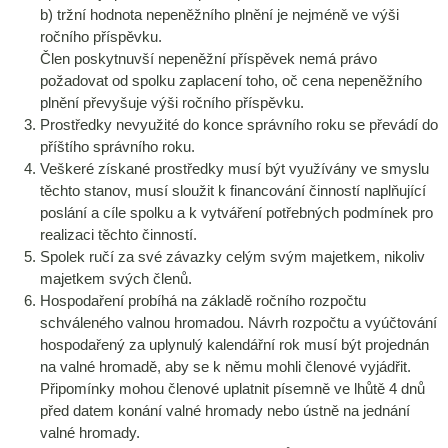
b) tržní hodnota nepeněžního plnění je nejméně ve výši
ročního příspěvku.
Člen poskytnuvší nepeněžní příspěvek nemá právo
požadovat od spolku zaplacení toho, oč cena nepeněžního
plnění převyšuje výši ročního příspěvku.
Prostředky nevyužité do konce správního roku se převádí do
příštího správního roku.
Veškeré získané prostředky musí být využívány ve smyslu
těchto stanov, musí sloužit k financování činností naplňující
poslání a cíle spolku a k vytváření potřebných podmínek pro
realizaci těchto činností.
Spolek ručí za své závazky celým svým majetkem, nikoliv
majetkem svých členů.
Hospodaření probíhá na základě ročního rozpočtu
schváleného valnou hromadou. Návrh rozpočtu a vyúčtování
hospodařený za uplynulý kalendářní rok musí být projednán
na valné hromadě, aby se k němu mohli členové vyjádřit.
Připomínky mohou členové uplatnit písemně ve lhůtě 4 dnů
před datem konání valné hromady nebo ústně na jednání
valné hromady.