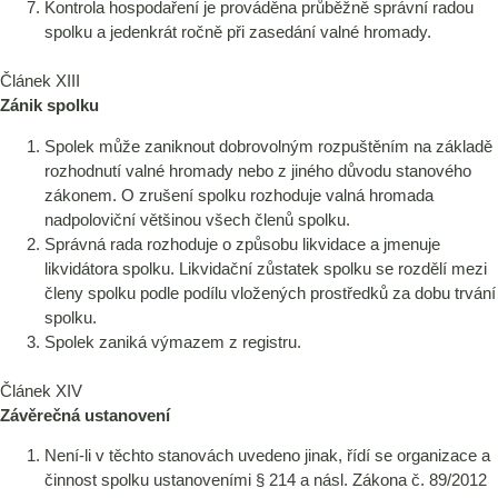
Kontrola hospodaření je prováděna průběžně správní radou
spolku a jedenkrát ročně při zasedání valné hromady.
Článek XIII
Zánik spolku
Spolek může zaniknout dobrovolným rozpuštěním na základě
rozhodnutí valné hromady nebo z jiného důvodu stanového
zákonem. O zrušení spolku rozhoduje valná hromada
nadpoloviční většinou všech členů spolku.
Správná rada rozhoduje o způsobu likvidace a jmenuje
likvidátora spolku. Likvidační zůstatek spolku se rozdělí mezi
členy spolku podle podílu vložených prostředků za dobu trvání
spolku.
Spolek zaniká výmazem z registru.
Článek XIV
Závěrečná ustanovení
Není-li v těchto stanovách uvedeno jinak, řídí se organizace a
činnost spolku ustanoveními § 214 a násl. Zákona č. 89/2012