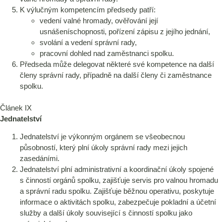
K výlučným kompetencím předsedy patří:
vedení valné hromady, ověřování její
usnášeníschopnosti, pořízení zápisu z jejího jednání,
svolání a vedení správní rady,
pracovní dohled nad zaměstnanci spolku.
Předseda může delegovat některé své kompetence na další
členy správní rady, případně na další členy či zaměstnance
spolku.
Článek IX
Jednatelství
Jednatelství je výkonným orgánem se všeobecnou
působností, který plní úkoly správní rady mezi jejich
zasedáními.
Jednatelství plní administrativní a koordinační úkoly spojené
s činností orgánů spolku, zajišťuje servis pro valnou hromadu
a správní radu spolku. Zajišťuje běžnou operativu, poskytuje
informace o aktivitách spolku, zabezpečuje pokladní a účetní
služby a další úkoly související s činností spolku jako