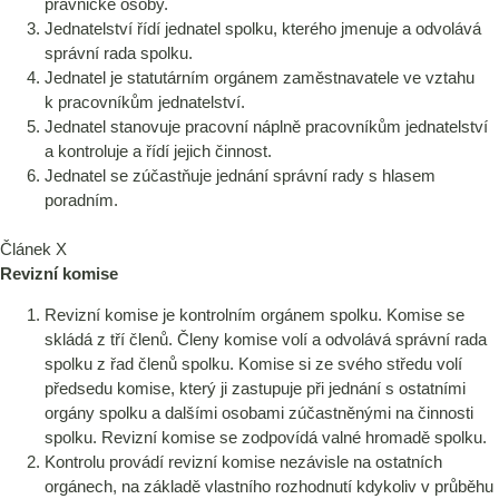
právnické osoby.
Jednatelství řídí jednatel spolku, kterého jmenuje a odvolává
správní rada spolku.
Jednatel je statutárním orgánem zaměstnavatele ve vztahu
k pracovníkům jednatelství.
Jednatel stanovuje pracovní náplně pracovníkům jednatelství
a kontroluje a řídí jejich činnost.
Jednatel se zúčastňuje jednání správní rady s hlasem
poradním.
Článek X
Revizní komise
Revizní komise je kontrolním orgánem spolku. Komise se
skládá z tří členů. Členy komise volí a odvolává správní rada
spolku z řad členů spolku. Komise si ze svého středu volí
předsedu komise, který ji zastupuje při jednání s ostatními
orgány spolku a dalšími osobami zúčastněnými na činnosti
spolku. Revizní komise se zodpovídá valné hromadě spolku.
Kontrolu provádí revizní komise nezávisle na ostatních
orgánech, na základě vlastního rozhodnutí kdykoliv v průběhu