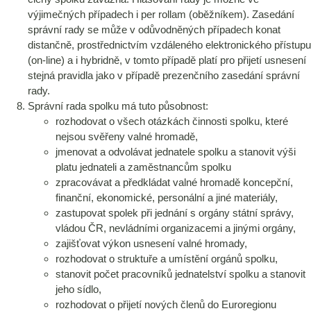
výjimečných případech i per rollam (oběžníkem). Zasedání
správní rady se může v odůvodněných případech konat
distančně, prostřednictvím vzdáleného elektronického přístupu
(on-line) a i hybridně, v tomto případě platí pro přijetí usnesení
stejná pravidla jako v případě prezenčního zasedání správní
rady.
Správní rada spolku má tuto působnost:
rozhodovat o všech otázkách činnosti spolku, které
nejsou svěřeny valné hromadě,
jmenovat a odvolávat jednatele spolku a stanovit výši
platu jednateli a zaměstnancům spolku
zpracovávat a předkládat valné hromadě koncepční,
finanční, ekonomické, personální a jiné materiály,
zastupovat spolek při jednání s orgány státní správy,
vládou ČR, nevládními organizacemi a jinými orgány,
zajišťovat výkon usnesení valné hromady,
rozhodovat o struktuře a umístění orgánů spolku,
stanovit počet pracovníků jednatelství spolku a stanovit
jeho sídlo,
rozhodovat o přijetí nových členů do Euroregionu