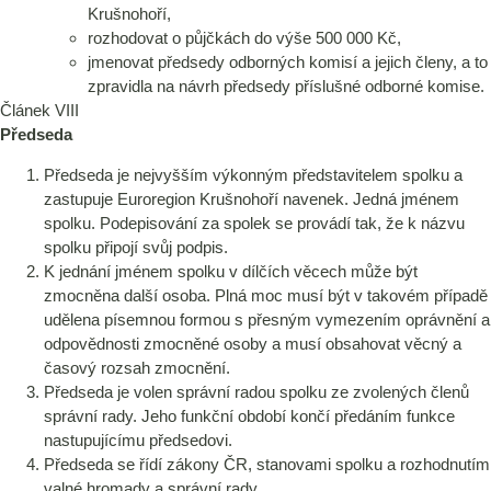
Krušnohoří,
rozhodovat o půjčkách do výše 500 000 Kč,
jmenovat předsedy odborných komisí a jejich členy, a to
zpravidla na návrh předsedy příslušné odborné komise.
Článek VIII
Předseda
Předseda je nejvyšším výkonným představitelem spolku a
zastupuje Euroregion Krušnohoří navenek. Jedná jménem
spolku. Podepisování za spolek se provádí tak, že k názvu
spolku připojí svůj podpis.
K jednání jménem spolku v dílčích věcech může být
zmocněna další osoba. Plná moc musí být v takovém případě
udělena písemnou formou s přesným vymezením oprávnění a
odpovědnosti zmocněné osoby a musí obsahovat věcný a
časový rozsah zmocnění.
Předseda je volen správní radou spolku ze zvolených členů
správní rady. Jeho funkční období končí předáním funkce
nastupujícímu předsedovi.
Předseda se řídí zákony ČR, stanovami spolku a rozhodnutím
valné hromady a správní rady.