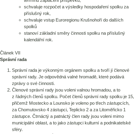
termínu zaplacení příspěvku,
schvaluje rozpočet a výsledky hospodaření spolku za
příslušný rok,
schvaluje vstup Euroregionu Krušnohoří do dalších
spolků
stanoví základní směry činnosti spolku na příslušný
kalendářní rok.
Článek VII
Správní rada
Správní rada je výkonným orgánem spolku a tvoří jí členové
správní rady. Je odpovědná valné hromadě, které podává
zprávy o své činnosti.
Členové správní rady jsou voleni valnou hromadou, a to
z řádných členů spolku. Počet členů správní rady spolku je 15,
přičemž Mostecko a Lounsko je voleno po třech zástupcích,
za Chomutovsko 4 zástupci, Teplicko 2 a za Litoměřicko 1
zástupce. Čtrnáctý a patnáctý člen rady jsou voleni mimo
municipální oblast, a to jako zástupci kulturní a podnikatelské
sféry.