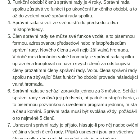
Funkční období členů správní rady je 4 roky. Správní rada
spolku zůstává ve funkci i po ukončení funkčního období, a to
až do zvolení nové správní rady spolku.
Správní rada si volí ze svého středu předsedu a dva
místopředsedy.
Člen správní rady se může své funkce vzdát, a to písemnou
formou, adresovanou předsedovi nebo místopředsedům
správní rady. Nového člena zvolí nejbližší valná hromada.
V době mezi konáním valné hromady je správní rada spolku
oprávněna kooptovat na návrh svých členů za odstoupivší
členy prozatímní členy správní rady. Volbu člena správní rady
spolku na zbývající část funkčního období provede následující
valná hromada.
Správní rada se schází zpravidla jednou za 3 měsíce. Schůzi
správní rady svolává její předseda, případně místopředseda, a
to písemnou pozvánkou s uvedením programu jednání, místa
a času konání. Správní rada musí být svolána vždy, požádá-li
o to nejméně 5 členů.
Usnesení správní rady je přijato, hlasuje-li pro něj nadpoloviční
většina všech členů rady. Přijatá usnesení jsou pro všechny
členy spolku závazná. Hlasování rady je možné ve