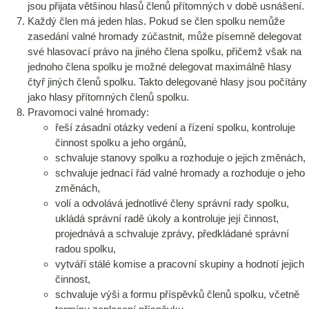
jsou přijata většinou hlasů členů přítomných v době usnášení.
Každý člen má jeden hlas. Pokud se člen spolku nemůže
zasedání valné hromady zúčastnit, může písemně delegovat
své hlasovací právo na jiného člena spolku, přičemž však na
jednoho člena spolku je možné delegovat maximálně hlasy
čtyř jiných členů spolku. Takto delegované hlasy jsou počítány
jako hlasy přítomných členů spolku.
Pravomoci valné hromady:
řeší zásadní otázky vedení a řízení spolku, kontroluje
činnost spolku a jeho orgánů,
schvaluje stanovy spolku a rozhoduje o jejich změnách,
schvaluje jednací řád valné hromady a rozhoduje o jeho
změnách,
volí a odvolává jednotlivé členy správní rady spolku,
ukládá správní radě úkoly a kontroluje její činnost,
projednává a schvaluje zprávy, předkládané správní
radou spolku,
vytváří stálé komise a pracovní skupiny a hodnotí jejich
činnost,
schvaluje výši a formu příspěvků členů spolku, včetně