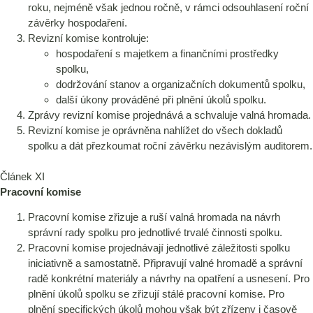
roku, nejméně však jednou ročně, v rámci odsouhlasení roční
závěrky hospodaření.
Revizní komise kontroluje:
hospodaření s majetkem a finančními prostředky
spolku,
dodržování stanov a organizačních dokumentů spolku,
další úkony prováděné při plnění úkolů spolku.
Zprávy revizní komise projednává a schvaluje valná hromada.
Revizní komise je oprávněna nahlížet do všech dokladů
spolku a dát přezkoumat roční závěrku nezávislým auditorem.
Článek XI
Pracovní komise
Pracovní komise zřizuje a ruší valná hromada na návrh
správní rady spolku pro jednotlivé trvalé činnosti spolku.
Pracovní komise projednávají jednotlivé záležitosti spolku
iniciativně a samostatně. Připravují valné hromadě a správní
radě konkrétní materiály a návrhy na opatření a usnesení. Pro
plnění úkolů spolku se zřizují stálé pracovní komise. Pro
plnění specifických úkolů mohou však být zřízeny i časově