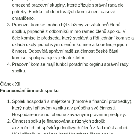
omezené pracovní skupiny, které zřizuje správní rada dle
potřeby. Funkční období trvalých komisí není časově
ohraničeno.
Pracovní komise mohou být složeny ze zástupců členů
spolku, případně z odborníků mimo rámec členů spolku. V
čele komise je předseda, který svolává a řídí jednání komise a
ukládá úkoly jednotlivým členům komise a koordinuje jejich
činnost. Odpovídá správní radě za činnost české části
komise, spolupracuje s jednatelstvím.
Pracovní komise mají funkci poradního orgánu správní rady
spolku.
Článek XII
Financování činnosti spolku
Spolek hospodaří s majetkem (hmotné a finanční prostředky),
který nabyl při svém vzniku a v průběhu své činnosti.
Hospodaření se řídí obecně závaznými právními předpisy.
Činnost spolku je financována z různých zdrojů:
a) z ročních příspěvků jednotlivých členů z řad měst a obcí.