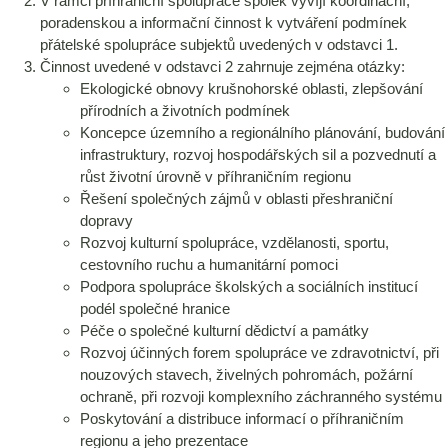
V rámci příhraniční spolupráce spolek vyvíjí koordinační,
poradenskou a informační činnost k vytváření podmínek
přátelské spolupráce subjektů uvedených v odstavci 1.
Činnost uvedené v odstavci 2 zahrnuje zejména otázky:
Ekologické obnovy krušnohorské oblasti, zlepšování
přírodních a životních podmínek
Koncepce územního a regionálního plánování, budování
infrastruktury, rozvoj hospodářských sil a pozvednutí a
růst životní úrovně v příhraničním regionu
Řešení společných zájmů v oblasti přeshraniční
dopravy
Rozvoj kulturní spolupráce, vzdělanosti, sportu,
cestovního ruchu a humanitární pomoci
Podpora spolupráce školských a sociálních institucí
podél společné hranice
Péče o společné kulturní dědictví a památky
Rozvoj účinných forem spolupráce ve zdravotnictví, při
nouzových stavech, živelných pohromách, požární
ochraně, při rozvoji komplexního záchranného systému
Poskytování a distribuce informací o příhraničním
regionu a jeho prezentace