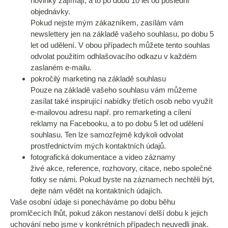
novinky zajímají, a to po dobu 10 let od poslední
objednávky.
Pokud nejste mým zákazníkem, zasílám vám
newslettery jen na základě vašeho souhlasu, po dobu 5
let od udělení. V obou případech můžete tento souhlas
odvolat použitím odhlašovacího odkazu v každém
zaslaném e-mailu.
pokročilý marketing na základě souhlasu
Pouze na základě vašeho souhlasu vám můžeme
zasílat také inspirující nabídky třetích osob nebo využít
e-mailovou adresu např. pro remarketing a cílení
reklamy na Facebooku, a to po dobu 5 let od udělení
souhlasu. Ten lze samozřejmě kdykoli odvolat
prostřednictvím mých kontaktních údajů.
fotografická dokumentace a video záznamy
živé akce, reference, rozhovory, citace, nebo společné
fotky se námi. Pokud byste na záznamech nechtěli být,
dejte nám vědět na kontaktních údajích.
Vaše osobní údaje si ponecháváme po dobu běhu
promlčecích lhůt, pokud zákon nestanoví delší dobu k jejich
uchování nebo jsme v konkrétních případech neuvedli jinak.