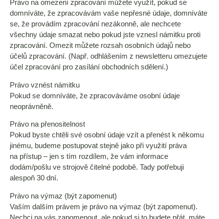
Právo na omezení zpracování můžete využít, pokud se
domníváte, že zpracovávám vaše nepřesné údaje, domníváte
se, že provádím zpracování nezákonně, ale nechcete
všechny údaje smazat nebo pokud jste vznesl námitku proti
zpracování. Omezit můžete rozsah osobních údajů nebo
účelů zpracování. (Např. odhlášením z newsletteru omezujete
účel zpracování pro zasílání obchodních sdělení.)
Právo vznést námitku
Pokud se domníváte, že zpracováváme osobní údaje
neoprávněně.
Právo na přenositelnost
Pokud byste chtěli své osobní údaje vzít a přenést k někomu
jinému, budeme postupovat stejně jako při využití práva
na přístup – jen s tím rozdílem, že vám informace
dodám/pošlu ve strojově čitelné podobě. Tady potřebuji
alespoň 30 dní.
Právo na výmaz (být zapomenut)
Vaším dalším právem je právo na výmaz (být zapomenut).
Nechci na vás zapomenout, ale pokud si to budete přát, máte