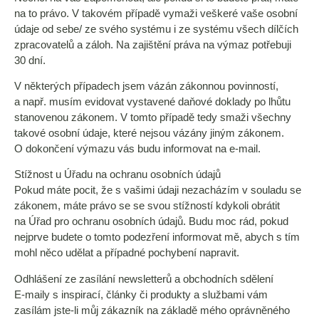
na to právo. V takovém případě vymaži veškeré vaše osobní
údaje od sebe/ ze svého systému i ze systému všech dílčích
zpracovatelů a záloh. Na zajištění práva na výmaz potřebuji
30 dní.
V některých případech jsem vázán zákonnou povinností,
a např. musím evidovat vystavené daňové doklady po lhůtu
stanovenou zákonem. V tomto případě tedy smaži všechny
takové osobní údaje, které nejsou vázány jiným zákonem.
O dokončení výmazu vás budu informovat na e-mail.
Stížnost u Úřadu na ochranu osobních údajů
Pokud máte pocit, že s vašimi údaji nezacházím v souladu se
zákonem, máte právo se se svou stížností kdykoli obrátit
na Úřad pro ochranu osobních údajů. Budu moc rád, pokud
nejprve budete o tomto podezření informovat mě, abych s tím
mohl něco udělat a případné pochybení napravit.
Odhlášení ze zasílání newsletterů a obchodních sdělení
E-maily s inspirací, články či produkty a službami vám
zasílám jste-li můj zákazník na základě mého oprávněného