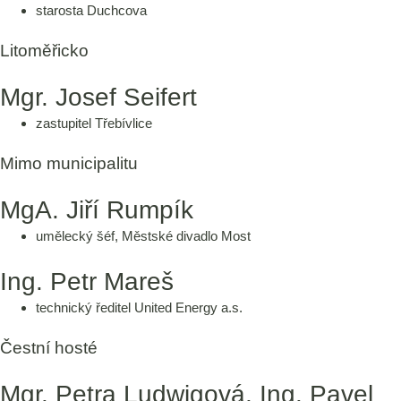
starosta Duchcova
Litoměřicko
Mgr. Josef Seifert
zastupitel Třebívlice
Mimo municipalitu
MgA. Jiří Rumpík
umělecký šéf, Městské divadlo Most
Ing. Petr Mareš
technický ředitel United Energy a.s.
Čestní hosté
Mgr. Petra Ludwigová, Ing. Pavel