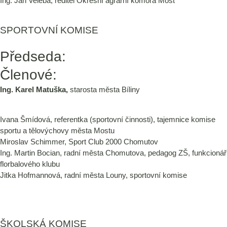
Ing. Jan Veleba, ředitel Okresní agrární komora Most
SPORTOVNÍ KOMISE
Předseda:
Členové:
Ing. Karel Matuška,
starosta města Bíliny
Ivana Šmídová, referentka (sportovní činnosti), tajemnice komise
sportu a tělovýchovy města Mostu
Miroslav Schimmer, Sport Club 2000 Chomutov
Ing. Martin Bocian, radní města Chomutova, pedagog ZŠ, funkcionář
florbalového klubu
Jitka Hofmannová, radní města Louny, sportovní komise
ŠKOLSKÁ KOMISE