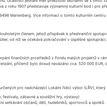
. Účastníci jednání měli příležitost seznámit se s tímto zař
va z roku 1907 představuje významný kulturní bod i pro pře
09496 Marienberg. Více informací o tomto kulturním centr
ouholetým členem, jehož příspěvek k přeshraniční spoluprá
üller, od níž se očekává pokračování v úspěšné spolupráci.
ní finančních prostředků z Fondu malých projektů v rámc
í čerpání, přičemž bylo dosud navázáno cca. 520 000 EUR,
rčených pro nadcházející Lokální řídící výbor (LŘV), který
 festivaly, zábavné a soutěžní hry, výstavy)
ční setkávání občanů, dětí, hudebníků, sportovců a spolků.