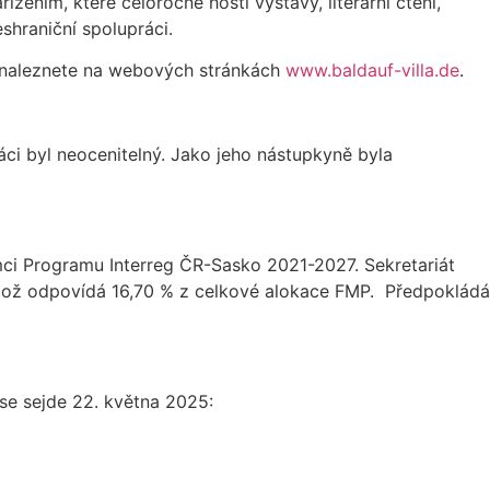
ízením, které celoročně hostí výstavy, literární čtení,
shraniční spolupráci.
u naleznete na webových stránkách
www.baldauf-villa.de
.
ci byl neocenitelný. Jako jeho nástupkyně byla
i Programu Interreg ČR-Sasko 2021-2027. Sekretariát
 což odpovídá 16,70 % z celkové alokace FMP. Předpokládá
 se sejde 22. května 2025: