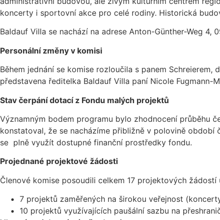
administrativní budovou, ale živým kulturním centrem regionu
koncerty i sportovní akce pro celé rodiny. Historická budo
Baldauf Villa se nachází na adrese Anton-Günther-Weg 4, 
Personální změny v komisi
Během jednání se komise rozloučila s panem Schreierem, dl
představena ředitelka Baldauf Villa paní Nicole Fugmann-M
Stav čerpání dotací z Fondu malých projektů
Významným bodem programu bylo zhodnocení průběhu čerpá
konstatoval, že se nacházíme přibližně v polovině obdob
se plně využít dostupné finanční prostředky fondu.
Projednané projektové žádosti
Členové komise posoudili celkem 17 projektových žádostí u
7 projektů zaměřených na širokou veřejnost (koncerty,
10 projektů využívajících paušální sazbu na přeshrani