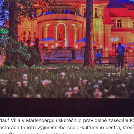
ldauf Villa v Marienbergu uskutečnilo pravidelné zasedání
torách tohoto výjimečného socio-kulturního centra, které j