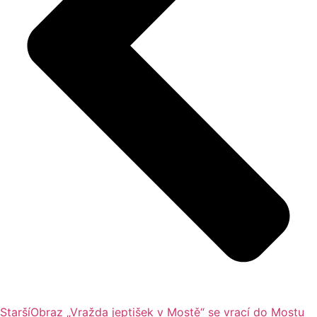
Starší
Obraz „Vražda jeptišek v Mostě“ se vrací do Mostu