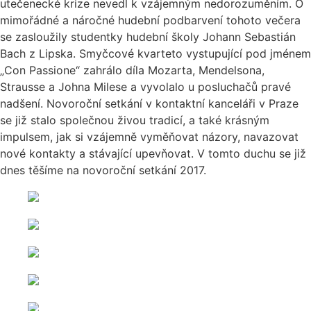
utečenecké krize nevedl k vzájemným nedorozuměním. O
mimořádné a náročné hudební podbarvení tohoto večera
se zasloužily studentky hudební školy Johann Sebastián
Bach z Lipska. Smyčcové kvarteto vystupující pod jménem
„Con Passione“ zahrálo díla Mozarta, Mendelsona,
Strausse a Johna Milese a vyvolalo u posluchačů pravé
nadšení. Novoroční setkání v kontaktní kanceláři v Praze
se již stalo společnou živou tradicí, a také krásným
impulsem, jak si vzájemně vyměňovat názory, navazovat
nové kontakty a stávající upevňovat. V tomto duchu se již
dnes těšíme na novoroční setkání 2017.