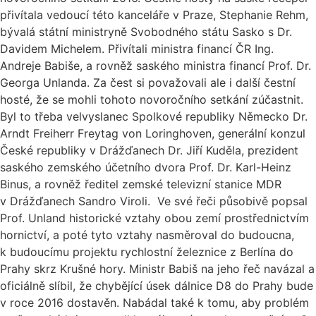
přivítala vedoucí této kanceláře v Praze, Stephanie Rehm,
bývalá státní ministryně Svobodného státu Sasko s Dr.
Davidem Michelem. Přivítali ministra financí ČR Ing.
Andreje Babiše, a rovněž saského ministra financí Prof. Dr.
Georga Unlanda. Za čest si považovali ale i další čestní
hosté, že se mohli tohoto novoročního setkání zúčastnit.
Byl to třeba velvyslanec Spolkové republiky Německo Dr.
Arndt Freiherr Freytag von Loringhoven, generální konzul
České republiky v Drážďanech Dr. Jiří Kuděla, prezident
saského zemského účetního dvora Prof. Dr. Karl-Heinz
Binus, a rovněž ředitel zemské televizní stanice MDR
v Drážďanech Sandro Viroli. Ve své řeči působivě popsal
Prof. Unland historické vztahy obou zemí prostřednictvím
hornictví, a poté tyto vztahy nasměroval do budoucna,
k budoucímu projektu rychlostní železnice z Berlína do
Prahy skrz Krušné hory. Ministr Babiš na jeho řeč navázal a
oficiálně slíbil, že chybějící úsek dálnice D8 do Prahy bude
v roce 2016 dostavěn. Nabádal také k tomu, aby problém