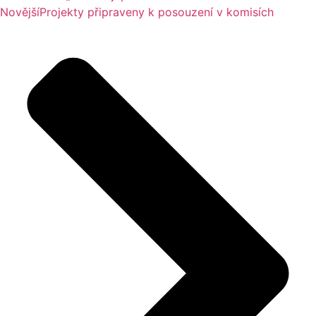
Novější
Projekty připraveny k posouzení v komisích