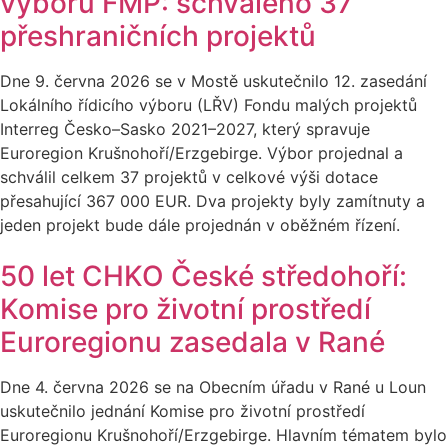
výboru FMP: schváleno 37
přeshraničních projektů
Dne 9. června 2026 se v Mostě uskutečnilo 12. zasedání
Lokálního řídicího výboru (LŘV) Fondu malých projektů
Interreg Česko–Sasko 2021–2027, který spravuje
Euroregion Krušnohoří/Erzgebirge. Výbor projednal a
schválil celkem 37 projektů v celkové výši dotace
přesahující 367 000 EUR. Dva projekty byly zamítnuty a
jeden projekt bude dále projednán v oběžném řízení.
50 let CHKO České středohoří:
Komise pro životní prostředí
Euroregionu zasedala v Rané
Dne 4. června 2026 se na Obecním úřadu v Rané u Loun
uskutečnilo jednání Komise pro životní prostředí
Euroregionu Krušnohoří/Erzgebirge. Hlavním tématem bylo