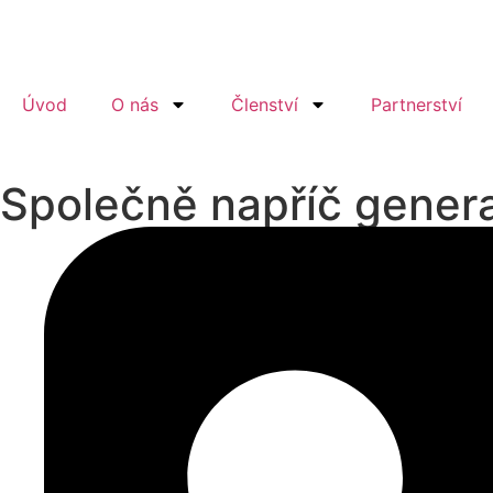
Úvod
O nás
Členství
Partnerství
Společně napříč gener