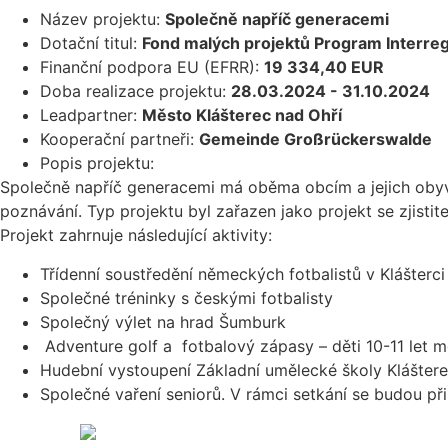
Název projektu:
Společně napříč generacemi
Dotační titul:
Fond malých projektů Program Interre
Finanční podpora EU (EFRR):
19 334,40 EUR
Doba realizace projektu:
28.03.2024 - 31.10.2024
Leadpartner:
Město Klášterec nad Ohří
Kooperační partneři:
Gemeinde Großrückerswalde
Popis projektu:
Společně napříč generacemi má oběma obcím a jejich obyv
poznávání. Typ projektu byl zařazen jako projekt se zjist
Projekt zahrnuje následující aktivity:
Třídenní soustředění německých fotbalistů v Klášterci
Společné tréninky s českými fotbalisty
Společný výlet na hrad Šumburk
Adventure golf a fotbalový zápasy – děti 10-11 let m
Hudební vystoupení Základní umělecké školy Kláštere
Společné vaření seniorů. V rámci setkání se budou při