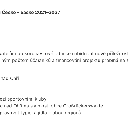
g Česko – Sasko 2021–2027
atelům po koronavirové odmlce nabídnout nové příležitos
itelným počtem účastníků a financování projektu probíhá na
 nad Ohří
ezi sportovními kluby
c nad Ohří na slavnosti obce Großrückerswalde
pravovat typická jídla z obou regionů