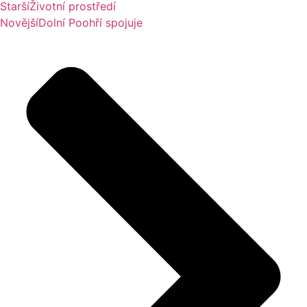
Starší
Životní prostředí
Novější
Dolní Poohří spojuje