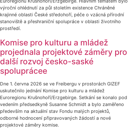
Euroregionu Krušnohoří/Erzgebirge. Hlavním tématem bylo
výroční ohlédnutí za půl stoletím existence Chráněné
krajinné oblasti České středohoří, péče o vzácná přírodní
stanoviště a přeshraniční spolupráce v oblasti životního
prostředí.
Komise pro kulturu a mládež
projednala projektové záměry pro
další rozvoj česko-saské
spoluprácee
Dne 1. června 2026 se ve Freibergu v prostorách GIZEF
uskutečnilo jednání Komise pro kulturu a mládež
Euroregionu Krušnohoří/Erzgebirge. Setkání se konalo pod
vedením předsedkyně Susanne Schmidt a bylo zaměřeno
především na aktuální stav Fondu malých projektů,
odborné hodnocení připravovaných žádostí a nové
projektové záměry komise.