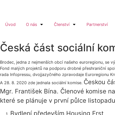
Úvod
O nás
Členství
Partnerství
Česká část sociální ko
Brodec, jedna z nejmenších obcí našeho euroregionu, se vý
Fond malých projektů na podporu drobné přeshraniční spol
rada Infopressu, dvojjazyčného zpravodaje Euroregionu Kr
Českou čá
A 28. 8. 2020 zde jednala sociální komise.
Mgr. František Bína. Členové komise na
které se plánuje v první půlce listopad
Bydlení především Housing Frst