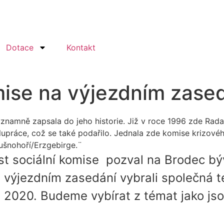
Dotace
Kontakt
mise na výjezdním zase
znamně zapsala do jeho historie. Již v roce 1996 zde Rada 
upráce, což se také podařilo. Jednala zde komise krizové
ušnohoří/Erzgebirge.¨
st sociální komise pozval na Brodec
bý
 výjezdním zasedání vybrali společná t
u 2020. Budeme vybírat z témat jako jso