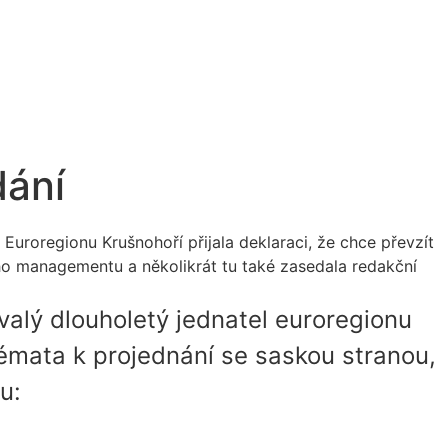
dání
Euroregionu Krušnohoří přijala deklaraci, že chce převzít
ho managementu a několikrát tu také zasedala redakční
valý dlouholetý jednatel euroregionu
émata k projednání se saskou stranou,
u: