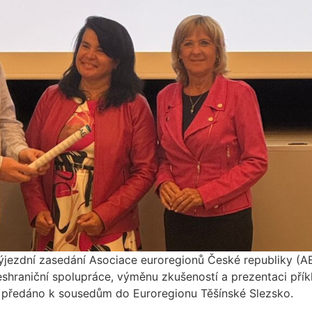
ýjezdní zasedání Asociace euroregionů České republiky (AE
shraniční spolupráce, výměnu zkušeností a prezentaci pří
y předáno k sousedům do Euroregionu Těšínské Slezsko.