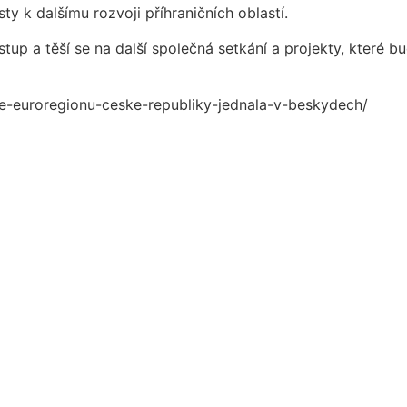
ty k dalšímu rozvoji příhraničních oblastí.
up a těší se na další společná setkání a projekty, které b
ce-euroregionu-ceske-republiky-jednala-v-beskydech/