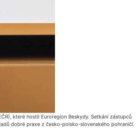
ČR), které hostil Euroregion Beskydy. Setkání zástupců
kladů dobré praxe z česko-polsko-slovenského pohraničí.