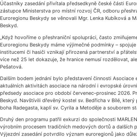
Účastníky zasedání přivítala předsedkyně české části Euro
zástupce Ministerstva pro místní rozvoj ČR, odboru přeshr
Euroregionu Beskydy se věnovali Mgr. Lenka Kubíková a Ma
Beskyd.
„Když hovoříme o přeshraniční spolupráci, často zmiňujeme 
Euroregionu Beskydy máme výjimečné podmínky – spojuje nás
institucemi či hasiči vznikají přirozená partnerství a přáte
více než 25 let dokazuje, že hranice nemusí rozdělovat, a
Pešatová.
Dalším bodem jednání bylo představení činnosti Asociace 
aktuálních aktivitách asociace na národní i evropské úro
předsedy asociace pro období červenec–prosinec 2026. Pra
Beskyd. Navštívili dřevěný kostel sv. Bedřicha v Bílé, kte
boha Radegasta, kaplí sv. Cyrila a Metoděje a souborem s
Druhý den programu patřil exkurzi do společnosti MARLENKA
výrobním procesem tradičních medových dortů a dalších pr
Výjezdní zasedání potvrdilo význam euroregionů jako důlež