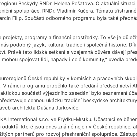
regionu Beskydy RNDr. Helena Pešatová. O aktuální situaci
aniční spolupráce, RNDr. Vladimír Kučera. Tématu třístrann
rcin Filip. Součástí odborného programu byla také předná
projekty, programy a finanční prostředky. To vše je důleži
 podobný jazyk, kultura, tradice i společná historie. Dík
lství. Právě tato lidská setkání a vzájemná důvěra dávají př
le mohou spojovat lidi, nápady i celé komunity,“ uvedla p
euroregionů České republiky v komisích a pracovních skupi
vni. V rámci programu proběhlo také předání předsednictví
ktickou součástí výjezdního zasedání bylo seznámení účast
rý představuje cennou ukázku tradiční beskydské architektu
taveb architekta Dušana Jurkoviče.
 International s.r.o. ve Frýdku-Místku. Účastníci se během
oduktů, které jsou dnes známé nejen v České republice, al
itých partnerů pro rozvoj přeshraniční spolupráce. Zástupc