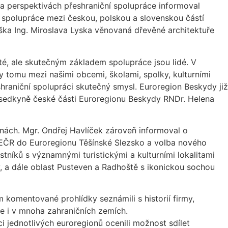
 a perspektivách přeshraniční spolupráce informoval
é spolupráce mezi českou, polskou a slovenskou částí
ška Ing. Miroslava Lyska věnovaná dřevěné architektuře
té, ale skutečným základem spolupráce jsou lidé. V
y tomu mezi našimi obcemi, školami, spolky, kulturními
eshraniční spolupráci skutečný smysl. Euroregion Beskydy již
ředsedkyně české části Euroregionu Beskydy RNDr. Helena
nách. Mgr. Ondřej Havlíček zároveň informoval o
 AEČR do Euroregionu Těšínské Slezsko a volba nového
níků s významnými turistickými a kulturními lokalitami
ry, a dále oblast Pusteven a Radhoště s ikonickou sochou
 komentované prohlídky seznámili s historií firmy,
e i v mnoha zahraničních zemích.
i jednotlivých euroregionů ocenili možnost sdílet