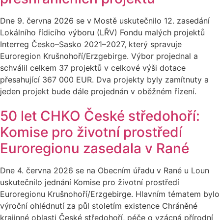
Dne 9. června 2026 se v Mostě uskutečnilo 12. zasedání
Lokálního řídicího výboru (LŘV) Fondu malých projektů
Interreg Česko–Sasko 2021–2027, který spravuje
Euroregion Krušnohoří/Erzgebirge. Výbor projednal a
schválil celkem 37 projektů v celkové výši dotace
přesahující 367 000 EUR. Dva projekty byly zamítnuty a
jeden projekt bude dále projednán v oběžném řízení.
50 let CHKO České středohoří:
Komise pro životní prostředí
Euroregionu zasedala v Rané
Dne 4. června 2026 se na Obecním úřadu v Rané u Loun
uskutečnilo jednání Komise pro životní prostředí
Euroregionu Krušnohoří/Erzgebirge. Hlavním tématem bylo
výroční ohlédnutí za půl stoletím existence Chráněné
krajinné oblasti České středohoří, péče o vzácná přírodní