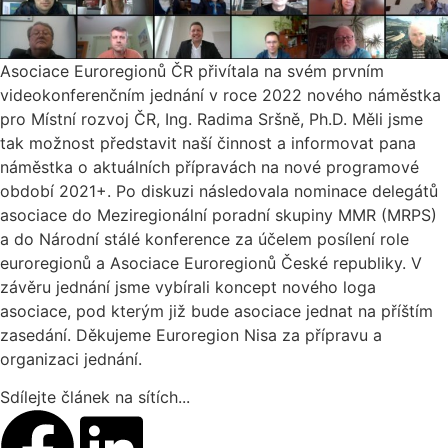
Asociace Euroregionů ČR přivítala na svém prvním
videokonferenčním jednání v roce 2022 nového náměstka
pro Místní rozvoj ČR, Ing. Radima Sršně, Ph.D. Měli jsme
tak možnost představit naší činnost a informovat pana
náměstka o aktuálních přípravách na nové programové
období 2021+. Po diskuzi následovala nominace delegátů
asociace do Meziregionální poradní skupiny MMR (MRPS)
a do Národní stálé konference za účelem posílení role
euroregionů a Asociace Euroregionů České republiky. V
závěru jednání jsme vybírali koncept nového loga
asociace, pod kterým již bude asociace jednat na příštím
zasedání. Děkujeme Euroregion Nisa za přípravu a
organizaci jednání.
Sdílejte článek na sítích...