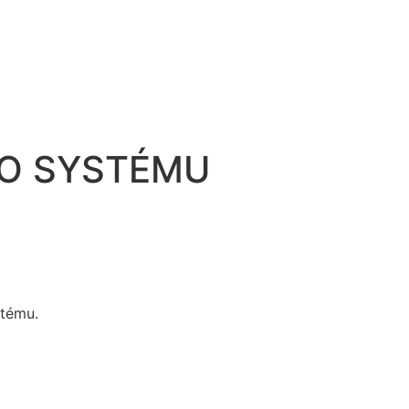
HO SYSTÉMU
stému.