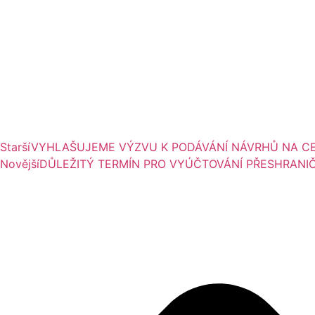
Starší
VYHLAŠUJEME VÝZVU K PODÁVÁNÍ NÁVRHŮ NA CE
Novější
DŮLEŽITÝ TERMÍN PRO VYÚČTOVÁNÍ PŘESHRANI