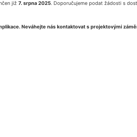
nčen již
7. srpna 2025
. Doporučujeme podat žádosti s dos
likace. Neváhejte nás kontaktovat s projektovými zámě