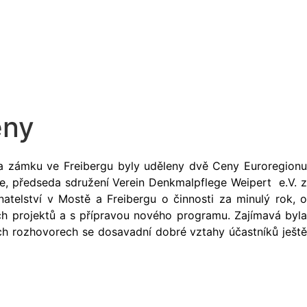
eny
na zámku ve Freibergu byly uděleny dvě Ceny Euroregionu
lze, předseda sdružení Verein Denkmalpflege Weipert e.V. z
telství v Mostě a Freibergu o činnosti za minulý rok, o
h projektů a s přípravou nového programu. Zajímavá byla
ních rozhovorech se dosavadní dobré vztahy účastníků ještě