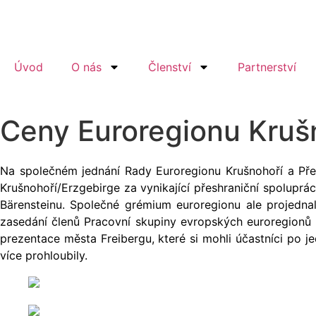
Úvod
O nás
Členství
Partnerství
Ceny Euroregionu Kruš
Na společném jednání Rady Euroregionu Krušnohoří a Pře
Krušnohoří/Erzgebirge za vynikající přeshraniční spoluprác
Bärensteinu. Společné grémium euroregionu ale projedna
zasedání členů Pracovní skupiny evropských euroregionů 
prezentace města Freibergu, které si mohli účastníci po j
více prohloubily.