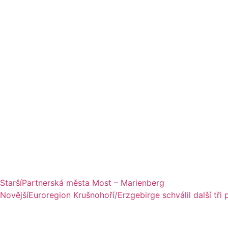
Starší
Partnerská města Most – Marienberg
Novější
Euroregion Krušnohoří/Erzgebirge schválil další tři 