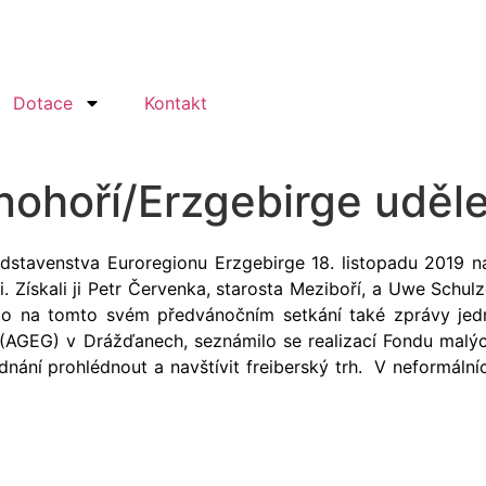
Dotace
Kontakt
nohoří/Erzgebirge uděl
dstavenstva Euroregionu Erzgebirge 18. listopadu 2019 
i. Získali ji Petr Červenka, starosta Meziboří, a Uwe Schu
lo na tomto svém předvánočním setkání také zprávy jedna
(AGEG) v Drážďanech, seznámilo se realizací Fondu malýc
ednání prohlédnout a navštívit freiberský trh. V neformál