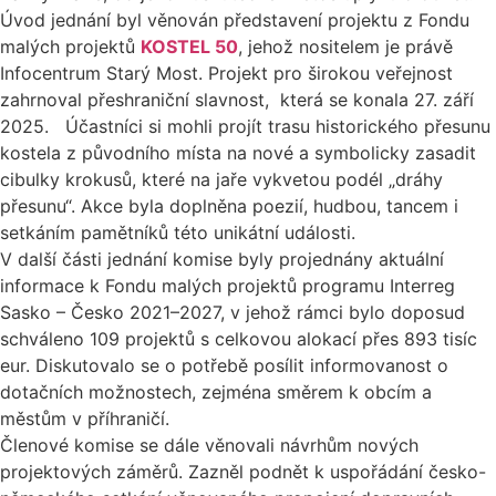
Úvod jednání byl věnován představení projektu z Fondu
malých projektů
KOSTEL 50
, jehož nositelem je právě
Infocentrum Starý Most. Projekt pro širokou veřejnost
zahrnoval přeshraniční slavnost, která se konala 27. září
2025. Účastníci si mohli projít trasu historického přesunu
kostela z původního místa na nové a symbolicky zasadit
cibulky krokusů, které na jaře vykvetou podél „dráhy
přesunu“. Akce byla doplněna poezií, hudbou, tancem i
setkáním pamětníků této unikátní události.
V další části jednání komise byly projednány aktuální
informace k Fondu malých projektů programu Interreg
Sasko – Česko 2021–2027, v jehož rámci bylo doposud
schváleno 109 projektů s celkovou alokací přes 893 tisíc
eur. Diskutovalo se o potřebě posílit informovanost o
dotačních možnostech, zejména směrem k obcím a
městům v příhraničí.
Členové komise se dále věnovali návrhům nových
projektových záměrů. Zazněl podnět k uspořádání česko-