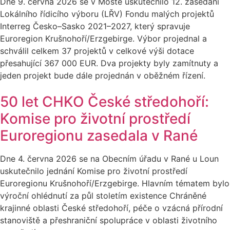
Dne 9. června 2026 se v Mostě uskutečnilo 12. zasedání
Lokálního řídicího výboru (LŘV) Fondu malých projektů
Interreg Česko–Sasko 2021–2027, který spravuje
Euroregion Krušnohoří/Erzgebirge. Výbor projednal a
schválil celkem 37 projektů v celkové výši dotace
přesahující 367 000 EUR. Dva projekty byly zamítnuty a
jeden projekt bude dále projednán v oběžném řízení.
50 let CHKO České středohoří:
Komise pro životní prostředí
Euroregionu zasedala v Rané
Dne 4. června 2026 se na Obecním úřadu v Rané u Loun
uskutečnilo jednání Komise pro životní prostředí
Euroregionu Krušnohoří/Erzgebirge. Hlavním tématem bylo
výroční ohlédnutí za půl stoletím existence Chráněné
krajinné oblasti České středohoří, péče o vzácná přírodní
stanoviště a přeshraniční spolupráce v oblasti životního