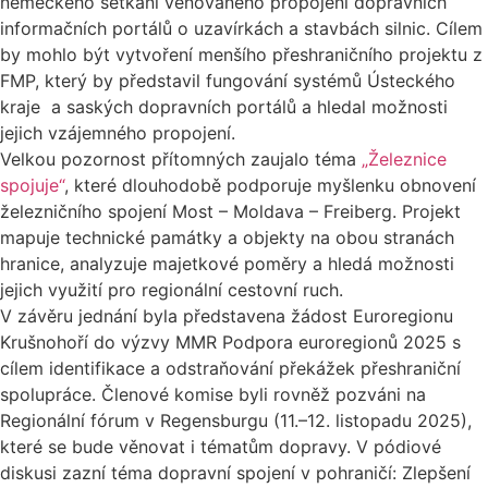
německého setkání věnovaného propojení dopravních
informačních portálů o uzavírkách a stavbách silnic. Cílem
by mohlo být vytvoření menšího přeshraničního projektu z
FMP, který by představil fungování systémů Ústeckého
kraje a saských dopravních portálů a hledal možnosti
jejich vzájemného propojení.
Velkou pozornost přítomných zaujalo téma
„Železnice
spojuje“
, které dlouhodobě podporuje myšlenku obnovení
železničního spojení Most – Moldava – Freiberg. Projekt
mapuje technické památky a objekty na obou stranách
hranice, analyzuje majetkové poměry a hledá možnosti
jejich využití pro regionální cestovní ruch.
V závěru jednání byla představena žádost Euroregionu
Krušnohoří do výzvy MMR Podpora euroregionů 2025 s
cílem identifikace a odstraňování překážek přeshraniční
spolupráce. Členové komise byli rovněž pozváni na
Regionální fórum v Regensburgu (11.–12. listopadu 2025),
které se bude věnovat i tématům dopravy. V pódiové
diskusi zazní téma dopravní spojení v pohraničí: Zlepšení