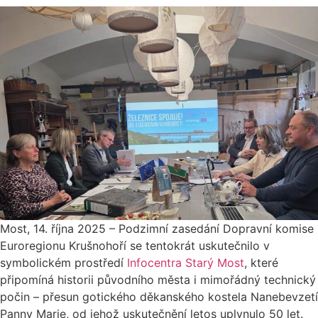
Most, 14. října 2025 – Podzimní zasedání Dopravní komise
Euroregionu Krušnohoří se tentokrát uskutečnilo v
symbolickém prostředí
Infocentra Starý Most
, které
připomíná historii původního města i mimořádný technický
počin – přesun gotického děkanského kostela Nanebevzetí
Panny Marie, od jehož uskutečnění letos uplynulo 50 let.