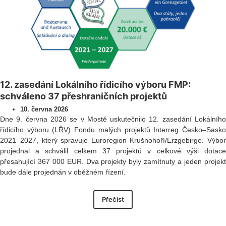
12. zasedání Lokálního řídicího výboru FMP:
schváleno 37 přeshraničních projektů
10. června 2026
Dne 9. června 2026 se v Mostě uskutečnilo 12. zasedání Lokálního
řídicího výboru (LŘV) Fondu malých projektů Interreg Česko–Sasko
2021–2027, který spravuje Euroregion Krušnohoří/Erzgebirge. Výbor
projednal a schválil celkem 37 projektů v celkové výši dotace
přesahující 367 000 EUR. Dva projekty byly zamítnuty a jeden projekt
bude dále projednán v oběžném řízení.
Přečíst