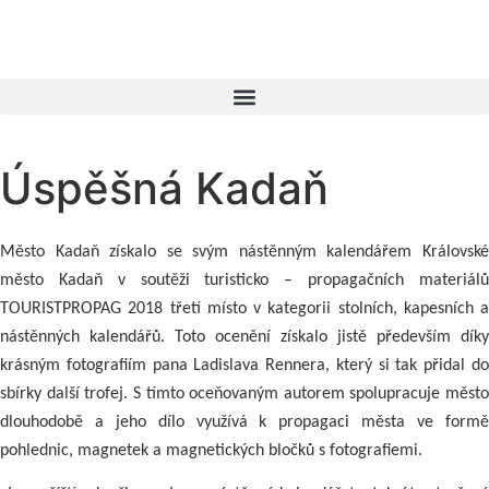
Úspěšná Kadaň
Město Kadaň získalo se svým nástěnným kalendářem Královské
město Kadaň v soutěži turisticko – propagačních materiálů
TOURISTPROPAG 2018 třetí místo v kategorii stolních, kapesních a
nástěnných kalendářů. Toto ocenění získalo jistě především díky
krásným fotografiím pana Ladislava Rennera, který si tak přidal do
sbírky další trofej. S tímto oceňovaným autorem spolupracuje město
dlouhodobě a jeho dílo využívá k propagaci města ve formě
pohlednic, magnetek a magnetických bločků s fotografiemi.