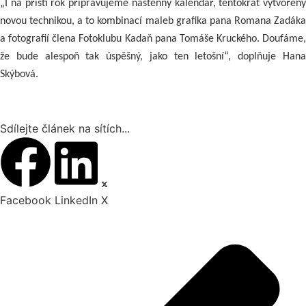
„I na příští rok připravujeme nástěnný kalendář, tentokrát vytvořený
novou technikou, a to kombinací maleb grafika pana Romana Zadáka
a fotografií člena Fotoklubu Kadaň pana Tomáše Kruckého. Doufáme,
že bude alespoň tak úspěšný, jako ten letošní“, doplňuje Hana
Skýbová.
Sdílejte článek na sítích...
Facebook
LinkedIn
X