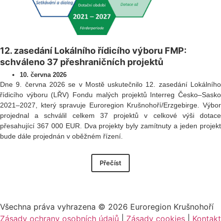
12. zasedání Lokálního řídicího výboru FMP:
schváleno 37 přeshraničních projektů
10. června 2026
Dne 9. června 2026 se v Mostě uskutečnilo 12. zasedání Lokálního
řídicího výboru (LŘV) Fondu malých projektů Interreg Česko–Sasko
2021–2027, který spravuje Euroregion Krušnohoří/Erzgebirge. Výbor
projednal a schválil celkem 37 projektů v celkové výši dotace
přesahující 367 000 EUR. Dva projekty byly zamítnuty a jeden projekt
bude dále projednán v oběžném řízení.
Přečíst
Všechna práva vyhrazena ©
2026
Euroregion Krušnohoří
Zásady ochrany osobních údajů
|
Zásady cookies​
|
Kontakt​