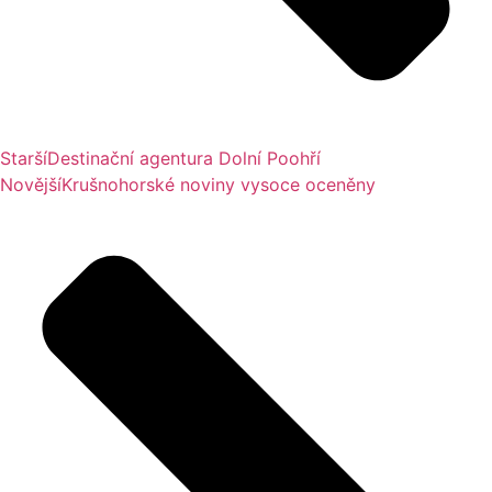
Starší
Destinační agentura Dolní Poohří
Novější
Krušnohorské noviny vysoce oceněny