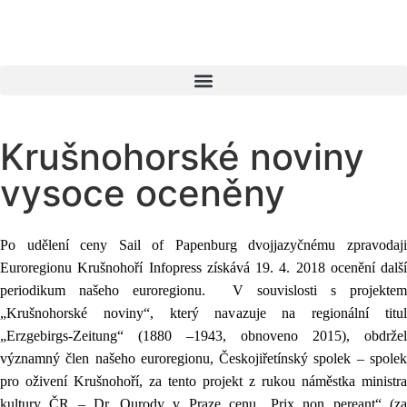
Krušnohorské noviny
vysoce oceněny
Po udělení ceny Sail of Papenburg dvojjazyčnému zpravodaji
Euroregionu Krušnohoří Infopress získává 19. 4. 2018 ocenění další
periodikum našeho euroregionu. V souvislosti s projektem
„Krušnohorské noviny“, který navazuje na regionální titul
„Erzgebirgs-Zeitung“ (1880 –1943, obnoveno 2015), obdržel
významný člen našeho euroregionu, Českojiřetínský spolek – spolek
pro oživení Krušnohoří, za tento projekt z rukou náměstka ministra
kultury ČR – Dr. Ourody v Praze cenu „Prix non pereant“ (za