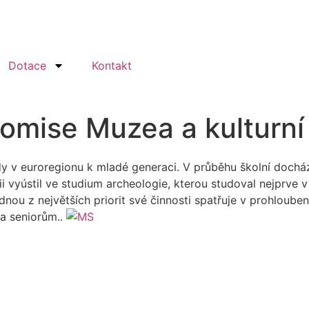
Dotace
Kontakt
komise Muzea a kulturn
tedy v euroregionu k mladé generaci. V průběhu školní doch
orii vyústil ve studium archeologie, kterou studoval nejprv
nou z největších priorit své činnosti spatřuje v prohloube
 a seniorům..