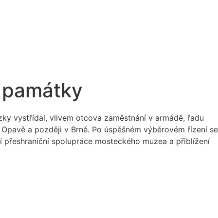
í památky
ázky vystřídal, vlivem otcova zaměstnání v armádě, řadu
e v Opavě a později v Brně. Po úspěšném výběrovém řízení se
ní přeshraniční spolupráce mosteckého muzea a přiblížení