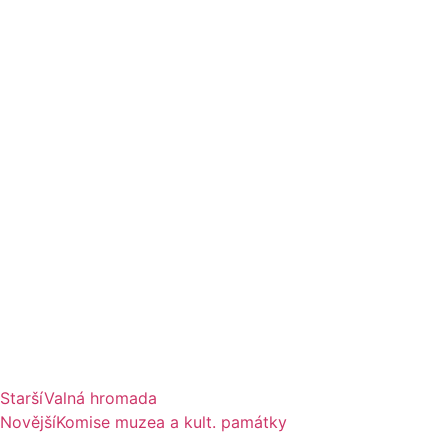
Starší
Valná hromada
Novější
Komise muzea a kult. památky