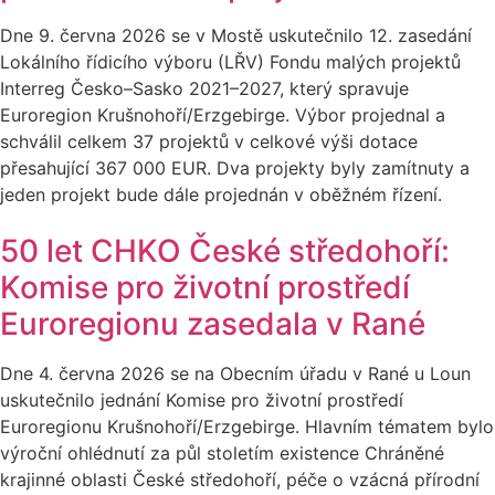
Dne 9. června 2026 se v Mostě uskutečnilo 12. zasedání
Lokálního řídicího výboru (LŘV) Fondu malých projektů
Interreg Česko–Sasko 2021–2027, který spravuje
Euroregion Krušnohoří/Erzgebirge. Výbor projednal a
schválil celkem 37 projektů v celkové výši dotace
přesahující 367 000 EUR. Dva projekty byly zamítnuty a
jeden projekt bude dále projednán v oběžném řízení.
50 let CHKO České středohoří:
Komise pro životní prostředí
Euroregionu zasedala v Rané
Dne 4. června 2026 se na Obecním úřadu v Rané u Loun
uskutečnilo jednání Komise pro životní prostředí
Euroregionu Krušnohoří/Erzgebirge. Hlavním tématem bylo
výroční ohlédnutí za půl stoletím existence Chráněné
krajinné oblasti České středohoří, péče o vzácná přírodní