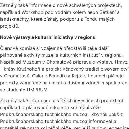
Zazněly také informace o nově schválených projektech,
například Workshop pod vodním kolem nebo Setkání s
landsknechty, které získaly podporu z Fondu malých
projektů.
Nové výstavy a kulturní iniciativy v regionu
Členové komise si vzájemně představili také další
plánované aktivity muzeí a kulturních institucí v regionu.
Například Muzeum v Chomutově připravuje výstavu Hmyz
– krásy Krušnohoří a projekt věnovaný tradici pivovarnictví
v Chomutově. Galerie Benedikta Rejta v Lounech plánuje
projekty zaměřené na umění a duševní zdraví či spolupráci
se studenty UMPRUM.
Zazněly také informace o větších investičních projektech,
například o plánované rekonstrukci těžní věže
Podkrušnohorského technického muzea. Zbyněk Jakš z
Podkrušnohorského technického muzea informoval o
rozsáhlé rekonstrukci těžní věže, vedlejší budovy expedice