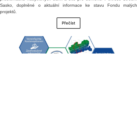
Sasko, doplněné o aktuální informace ke stavu Fondu malých
projektů.
Přečíst
12. zasedání Lokálního řídicího výboru FMP:
schváleno 37 přeshraničních projektů
10. června 2026
Dne 9. června 2026 se v Mostě uskutečnilo 12. zasedání Lokálního
řídicího výboru (LŘV) Fondu malých projektů Interreg Česko–Sasko