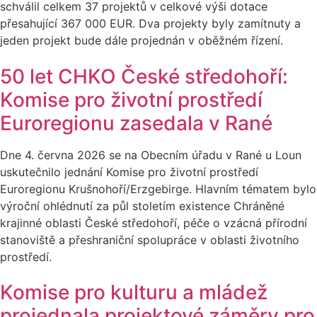
schválil celkem 37 projektů v celkové výši dotace
přesahující 367 000 EUR. Dva projekty byly zamítnuty a
jeden projekt bude dále projednán v oběžném řízení.
50 let CHKO České středohoří:
Komise pro životní prostředí
Euroregionu zasedala v Rané
Dne 4. června 2026 se na Obecním úřadu v Rané u Loun
uskutečnilo jednání Komise pro životní prostředí
Euroregionu Krušnohoří/Erzgebirge. Hlavním tématem bylo
výroční ohlédnutí za půl stoletím existence Chráněné
krajinné oblasti České středohoří, péče o vzácná přírodní
stanoviště a přeshraniční spolupráce v oblasti životního
prostředí.
Komise pro kulturu a mládež
projednala projektové záměry pro