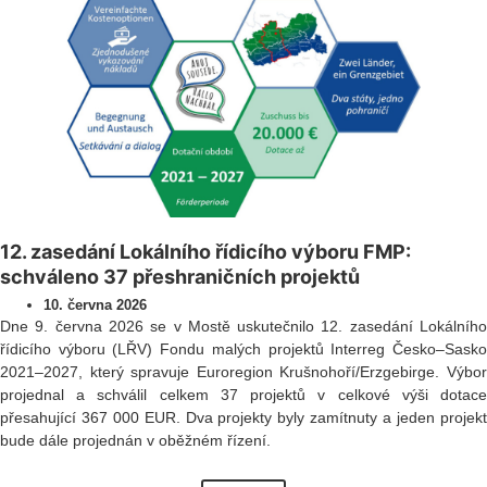
12. zasedání Lokálního řídicího výboru FMP:
schváleno 37 přeshraničních projektů
10. června 2026
Dne 9. června 2026 se v Mostě uskutečnilo 12. zasedání Lokálního
řídicího výboru (LŘV) Fondu malých projektů Interreg Česko–Sasko
2021–2027, který spravuje Euroregion Krušnohoří/Erzgebirge. Výbor
projednal a schválil celkem 37 projektů v celkové výši dotace
přesahující 367 000 EUR. Dva projekty byly zamítnuty a jeden projekt
bude dále projednán v oběžném řízení.