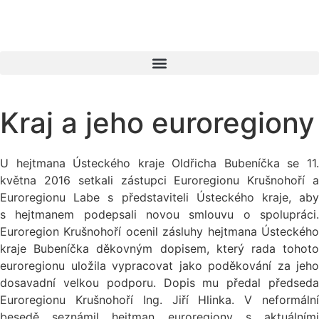
Kraj a jeho euroregiony
U hejtmana Ústeckého kraje Oldřicha Bubeníčka se 11.
května 2016 setkali zástupci Euroregionu Krušnohoří a
Euroregionu Labe s představiteli Ústeckého kraje, aby
s hejtmanem podepsali novou smlouvu o spolupráci.
Euroregion Krušnohoří ocenil zásluhy hejtmana Ústeckého
kraje Bubeníčka děkovným dopisem, který rada tohoto
euroregionu uložila vypracovat jako poděkování za jeho
dosavadní velkou podporu. Dopis mu předal předseda
Euroregionu Krušnohoří Ing. Jiří Hlinka. V neformální
besedě seznámil hejtman euroregiony s aktuálními