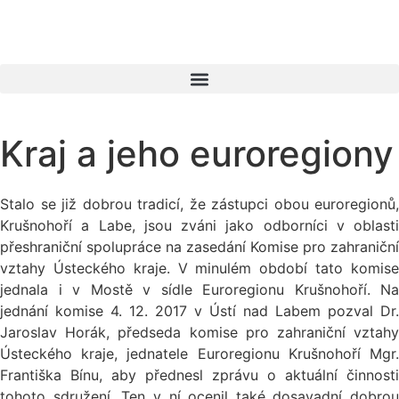
Kraj a jeho euroregiony
Stalo se již dobrou tradicí, že zástupci obou euroregionů,
Krušnohoří a Labe, jsou zváni jako odborníci v oblasti
přeshraniční spolupráce na zasedání Komise pro zahraniční
vztahy Ústeckého kraje. V minulém období tato komise
jednala i v Mostě v sídle Euroregionu Krušnohoří. Na
jednání komise 4. 12. 2017 v Ústí nad Labem pozval Dr.
Jaroslav Horák, předseda komise pro zahraniční vztahy
Ústeckého kraje, jednatele Euroregionu Krušnohoří Mgr.
Františka Bínu, aby přednesl zprávu o aktuální činnosti
tohoto sdružení. Ten v ní ocenil také dosavadní dobrou