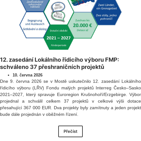
12. zasedání Lokálního řídicího výboru FMP:
schváleno 37 přeshraničních projektů
10. června 2026
Dne 9. června 2026 se v Mostě uskutečnilo 12. zasedání Lokálního
řídicího výboru (LŘV) Fondu malých projektů Interreg Česko–Sasko
2021–2027, který spravuje Euroregion Krušnohoří/Erzgebirge. Výbor
projednal a schválil celkem 37 projektů v celkové výši dotace
přesahující 367 000 EUR. Dva projekty byly zamítnuty a jeden projekt
bude dále projednán v oběžném řízení.
Přečíst