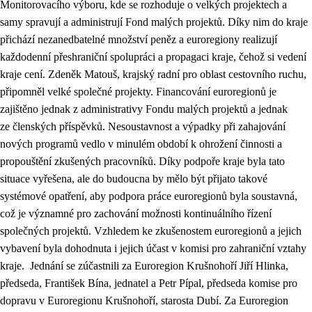
Monitorovacího výboru, kde se rozhoduje o velkých projektech a
samy spravují a administrují Fond malých projektů. Díky nim do kraje
přichází nezanedbatelné množství peněz a euroregiony realizují
každodenní přeshraniční spolupráci a propagaci kraje, čehož si vedení
kraje cení. Zdeněk Matouš, krajský radní pro oblast cestovního ruchu,
připomněl velké společné projekty. Financování euroregionů je
zajištěno jednak z administrativy Fondu malých projektů a jednak
ze členských příspěvků. Nesoustavnost a výpadky při zahajování
nových programů vedlo v minulém období k ohrožení činnosti a
propouštění zkušených pracovníků. Díky podpoře kraje byla tato
situace vyřešena, ale do budoucna by mělo být přijato takové
systémové opatření, aby podpora práce euroregionů byla soustavná,
což je významné pro zachování možnosti kontinuálního řízení
společných projektů
. Vzhledem ke zkušenostem euroregionů a jejich
vybavení byla dohodnuta i jejich účast v komisi pro zahraniční vztahy
kraje.
Jednání se zúčastnili za
Euroregion Krušnohoří Jiří Hlinka,
předseda, František Bína, jednatel a Petr Pípal, předseda komise pro
dopravu v Euroregionu Krušnohoří, starosta Dubí. Za Euroregion