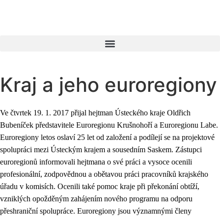
Kraj a jeho euroregiony
Ve čtvrtek 19. 1. 2017 přijal hejtman Ústeckého kraje Oldřich
Bubeníček představitele Euroregionu Krušnohoří a Euroregionu Labe.
Euroregiony letos oslaví 25 let od založení a podílejí se na projektové
spolupráci mezi Ústeckým krajem a sousedním Saskem.
Zástupci
euroregionů informovali hejtmana o své práci a vysoce ocenili
profesionální, zodpovědnou a obětavou práci pracovníků krajského
úřadu v komisích. Ocenili také pomoc kraje při překonání obtíží,
vzniklých opožděným zahájením nového programu na odporu
přeshraniční spolupráce. Euroregiony jsou významnými členy