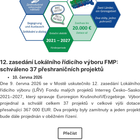
12. zasedání Lokálního řídicího výboru FMP:
schváleno 37 přeshraničních projektů
10. června 2026
Dne 9. června 2026 se v Mostě uskutečnilo 12. zasedání Lokálního
řídicího výboru (LŘV) Fondu malých projektů Interreg Česko–Sasko
2021–2027, který spravuje Euroregion Krušnohoří/Erzgebirge. Výbor
projednal a schválil celkem 37 projektů v celkové výši dotace
přesahující 367 000 EUR. Dva projekty byly zamítnuty a jeden projekt
bude dále projednán v oběžném řízení.
Přečíst