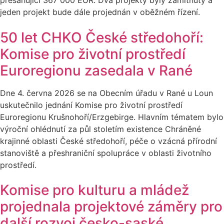
přesahující 367 000 EUR. Dva projekty byly zamítnuty a
jeden projekt bude dále projednán v oběžném řízení.
50 let CHKO České středohoří:
Komise pro životní prostředí
Euroregionu zasedala v Rané
Dne 4. června 2026 se na Obecním úřadu v Rané u Loun
uskutečnilo jednání Komise pro životní prostředí
Euroregionu Krušnohoří/Erzgebirge. Hlavním tématem bylo
výroční ohlédnutí za půl stoletím existence Chráněné
krajinné oblasti České středohoří, péče o vzácná přírodní
stanoviště a přeshraniční spolupráce v oblasti životního
prostředí.
Komise pro kulturu a mládež
projednala projektové záměry pro
další rozvoj česko-saské