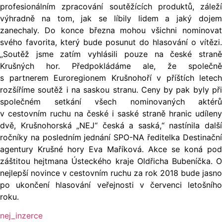
profesionálním zpracování soutěžících produktů, záleží
výhradně na tom, jak se líbily lidem a jaký dojem
zanechaly. Do konce března mohou všichni nominovat
svého favorita, který bude posunut do hlasování o vítězi.
„Soutěž jsme zatím vyhlásili pouze na české straně
Krušných hor. Předpokládáme ale, že společně
s partnerem Euroregionem Krušnohoří v příštích letech
rozšíříme soutěž i na saskou stranu. Ceny by pak byly při
společném setkání všech nominovaných aktérů
v cestovním ruchu na české i saské straně hranic udíleny
dvě, Krušnohorská „NEJ“ česká a saská,“ nastínila další
ročníky na posledním jednání SPO-NA ředitelka Destinační
agentury Krušné hory Eva Maříková. Akce se koná pod
záštitou hejtmana Ústeckého kraje Oldřicha Bubeníčka. O
nejlepší novince v cestovním ruchu za rok 2018 bude jasno
po ukončení hlasování veřejnosti v červenci letošního
roku.
nej_inzerce