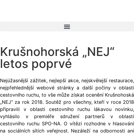
Krušnohorská „NEJ“
letos poprvé
Nejúžasnější zážitek, nejlepší akce, nejskvělejší restaurace,
nejpřehlednější webové stránky a další počiny v oblasti
cestovního ruchu, to vše může získat ocenění Krušnohoská
„NEJ“ za rok 2018. Soutěž pro všechny, kteří v roce 2018
připravili v oblasti cestovního ruchu lákavou novinku,
vyhlásilo v premiéře sdružení partnerů v oblasti
cestovního ruchu SPO-NA. O vítězi rozhodne v hlasování
na sociálních sítích veřejnost.
Nezáleží na odbornosti an