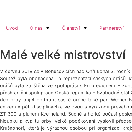
Úvod
O nás
Členství
Partnerství
Malé velké mistrovství
V červnu 2018 se v Bohušovicích nad Ohří konal 3. ročník 
Soutěž byla obohacena i o reprezentací saských oráčů, kte
oráčů byla zajištěna ve spolupráci s Euroregionem Erzge
přeshraniční spolupráce Česká republika – Svobodný stát
den orby přijel podpořit saské oráče také pan Werner B
celkem v pěti disciplínách a ve dvou s výraznou převahou 
ZT 300 a pluhem Kverneland. Suché a horké počasí posled
hloubku a kvalitu orby. Velké poděkování vyslovil před
Krušnohoří, která je výraznou osobou při organizaci kra