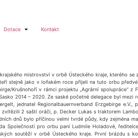
Dotace
Kontakt
krajského mistrovství v orbě Ústeckého kraje, kterého se 
ří stejně jako v loňském roce přijeli na tuto orbu předvé
birge/Krušnohoří v rámci projektu „Agrární spolupráce“ z
 Sasko 2014 – 2020. Ze saské početné delegace byl mezi r
ergelt, jednatel Regionalbauernverband Erzgebirge e.V.,
zvítězili 2 saští oráči, p. Decker Lukas s traktorem Lamb
ních dnů bylo příčinou velmi tvrdé půdy, kdy zejména ma
seda Společnosti pro orbu paní Ludmile Holadové, ředite
jských soutěží v orbě Ústeckého kraje. První brázdu s k