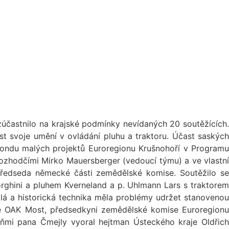
zúčastnilo na krajské podmínky nevídaných 20 soutěžících.
st svoje umění v ovládání pluhu a traktoru. Účast saských
 Fondu malých projektů Euroregionu Krušnohoří v Programu
ozhodčími Mirko Mauersberger (vedoucí týmu) a ve vlastní
 předseda německé části zemědělské komise. Soutěžilo se
orghini a pluhem Kverneland a p. Uhlmann Lars s traktorem
lá a historická technika měla problémy udržet stanovenou
lce OAK Most, předsedkyni zemědělské komise Euroregionu
oňmi pana Čmejly vyoral hejtman Ústeckého kraje Oldřich