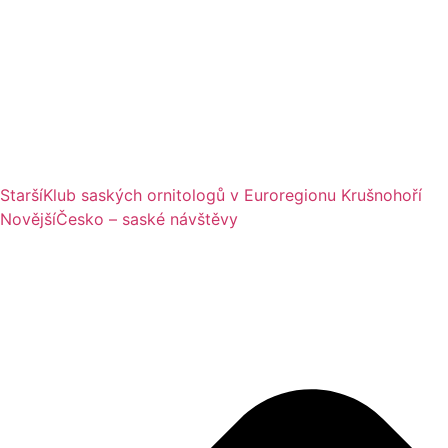
Starší
Klub saských ornitologů v Euroregionu Krušnohoří
Novější
Česko – saské návštěvy