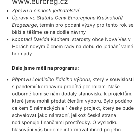
www.euroreg.cz
Zprávu o činnosti jednatelství
Úpravy ve Statutu Ceny Euroregionu Krušnohoří/
Erzgebirge
, termín pro podání výzvy pro tento rok se
blíží a těšíme se na došlé návrhy
Kooptaci Davida Kádnera
, starosty obce Nová Ves v
Horách novým členem rady na dobu do jednání valné
hromady
Dále jsme měli na programu:
Přípravu Lokálního řídícího výboru
, který v souvislosti
s pandemií koronaviru probíhá per rollam. Naše
odborné komise nám dodaly stanoviska k projektům,
které jsme mohli předat členům výboru. Bylo podáno
celkem 5 německých a 1 český projekt, který se bude
schvalovat jako náhradní, jelikož česká strana
nedisponuje finančními prostředky. O výsledku
hlasování vás budeme informovat ihned po jeho