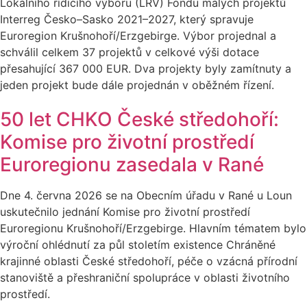
Lokálního řídicího výboru (LŘV) Fondu malých projektů
Interreg Česko–Sasko 2021–2027, který spravuje
Euroregion Krušnohoří/Erzgebirge. Výbor projednal a
schválil celkem 37 projektů v celkové výši dotace
přesahující 367 000 EUR. Dva projekty byly zamítnuty a
jeden projekt bude dále projednán v oběžném řízení.
50 let CHKO České středohoří:
Komise pro životní prostředí
Euroregionu zasedala v Rané
Dne 4. června 2026 se na Obecním úřadu v Rané u Loun
uskutečnilo jednání Komise pro životní prostředí
Euroregionu Krušnohoří/Erzgebirge. Hlavním tématem bylo
výroční ohlédnutí za půl stoletím existence Chráněné
krajinné oblasti České středohoří, péče o vzácná přírodní
stanoviště a přeshraniční spolupráce v oblasti životního
prostředí.