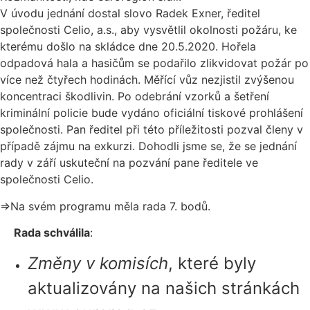
V úvodu jednání dostal slovo Radek Exner, ředitel
společnosti Celio, a.s., aby vysvětlil okolnosti požáru, ke
kterému došlo na skládce dne 20.5.2020. Hořela
odpadová hala a hasičům se podařilo zlikvidovat požár po
více než čtyřech hodinách. Měřící vůz nezjistil zvýšenou
koncentraci škodlivin. Po odebrání vzorků a šetření
kriminální policie bude vydáno oficiální tiskové prohlášení
společnosti. Pan ředitel při této příležitosti pozval členy v
případě zájmu na exkurzi. Dohodli jsme se, že se jednání
rady v září uskuteční na pozvání pane ředitele ve
společnosti Celio.
⇒Na svém programu měla rada 7. bodů.
Rada schválila
:
Změny v komisích
, které byly
aktualizovány na našich stránkách