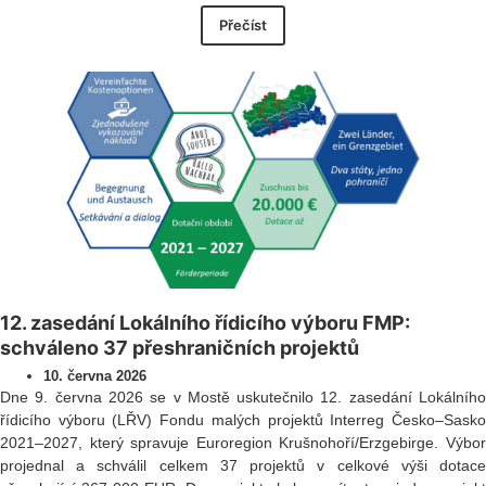
Přečíst
12. zasedání Lokálního řídicího výboru FMP:
schváleno 37 přeshraničních projektů
10. června 2026
Dne 9. června 2026 se v Mostě uskutečnilo 12. zasedání Lokálního
řídicího výboru (LŘV) Fondu malých projektů Interreg Česko–Sasko
2021–2027, který spravuje Euroregion Krušnohoří/Erzgebirge. Výbor
projednal a schválil celkem 37 projektů v celkové výši dotace