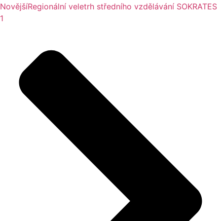
Novější
Regionální veletrh středního vzdělávání SOKRATES
1