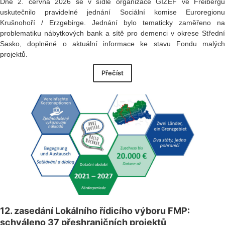
Dne 2. června 2026 se v sídle organizace GIZEF ve Freibergu
uskutečnilo pravidelné jednání Sociální komise Euroregionu
Krušnohoří / Erzgebirge. Jednání bylo tematicky zaměřeno na
problematiku nábytkových bank a sítě pro demenci v okrese Střední
Sasko, doplněné o aktuální informace ke stavu Fondu malých
projektů.
Přečíst
12. zasedání Lokálního řídicího výboru FMP:
schváleno 37 přeshraničních projektů