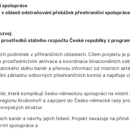
í spolupráce
oblasti odstraňování překážek přeshraniční spoluprác
ozvoj
ní prostředků státního rozpočtu České republiky z program
ních podmínek v příhraničních oblastech. Cílem projektu je
ráce prostřednictvím aktivace a koordinace binacionálních 
tického sběru bariér a přenosu informací od místních aktér
ilní základnu odborných přeshraničních komisí a naplňuje 
ér, které komplikují česko-německou spolupráci na místní i 
egionu Krušnohoří a zapojení do Česko-německé rady pro př
evropských struktur.
ch bariér a návrhy jejich řešení. Projekt navazuje na přím
rtní spolupráce a