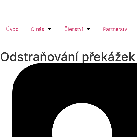
Úvod
O nás
Členství
Partnerství
Odstraňování překážek 