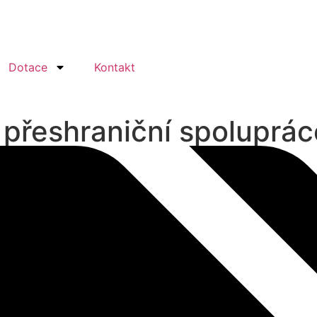
Dotace
Kontakt
přeshraniční spoluprác