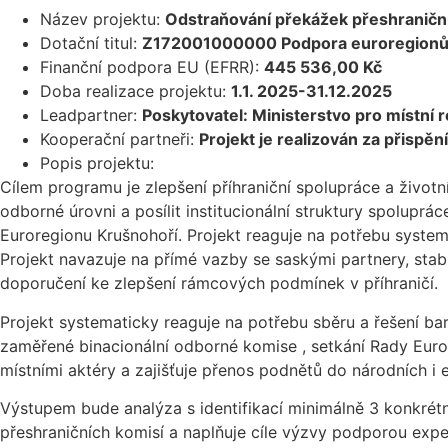
Název projektu:
Odstraňování překážek přeshraničn
Dotační titul:
Z172001000000 Podpora euroregionů v 
Finanční podpora EU (EFRR):
445 536,00 Kč
Doba realizace projektu:
1.1. 2025-31.12.2025
Leadpartner:
Poskytovatel: Ministerstvo pro místní r
Kooperační partneři:
Projekt je realizován za přispě
Popis projektu:
Cílem programu je zlepšení příhraniční spolupráce a život
odborné úrovni a posílit institucionální struktury spolup
Euroregionu Krušnohoří. Projekt reaguje na potřebu systema
Projekt navazuje na přímé vazby se saskými partnery, stab
doporučení ke zlepšení rámcových podmínek v příhraničí.
Projekt systematicky reaguje na potřebu sběru a řešení bari
zaměřené binacionální odborné komise , setkání Rady Euror
místními aktéry a zajišťuje přenos podnětů do národních i 
Výstupem bude analýza s identifikací minimálně 3 konkrétní
přeshraničních komisí a naplňuje cíle výzvy podporou expe