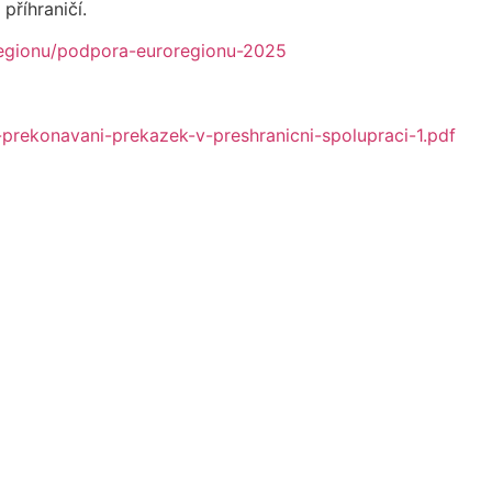
říhraničí.
regionu/podpora-euroregionu-2025
prekonavani-prekazek-v-preshranicni-spolupraci-1.pdf