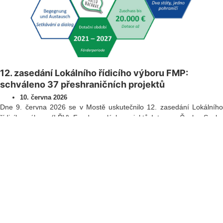
12. zasedání Lokálního řídicího výboru FMP:
schváleno 37 přeshraničních projektů
10. června 2026
Dne 9. června 2026 se v Mostě uskutečnilo 12. zasedání Lokálního
řídicího výboru (LŘV) Fondu malých projektů Interreg Česko–Sasko
2021–2027, který spravuje Euroregion Krušnohoří/Erzgebirge. Výbor
projednal a schválil celkem 37 projektů v celkové výši dotace
přesahující 367 000 EUR. Dva projekty byly zamítnuty a jeden projekt
bude dále projednán v oběžném řízení.
Přečíst