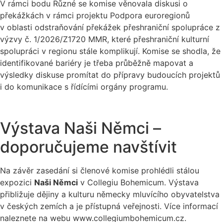
V rámci bodu Různé se komise věnovala diskusi o
překážkách v rámci projektu Podpora euroregionů
v oblasti odstraňování překážek přeshraniční spolupráce z
výzvy č. 1/2026/Z1720 MMR, které přeshraniční kulturní
spolupráci v regionu stále komplikují. Komise se shodla, že
identifikované bariéry je třeba průběžně mapovat a
výsledky diskuse promítat do přípravy budoucích projektů
i do komunikace s řídícími orgány programu.
Výstava Naši Němci –
doporučujeme navštívit
Na závěr zasedání si členové komise prohlédli stálou
expozici
Naši Němci
v Collegiu Bohemicum. Výstava
přibližuje dějiny a kulturu německy mluvícího obyvatelstva
v českých zemích a je přístupná veřejnosti. Více informací
naleznete na webu www.collegiumbohemicum.cz.