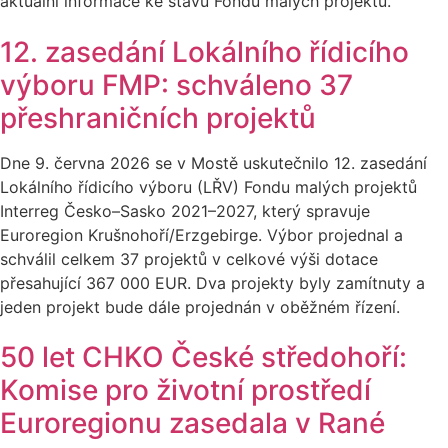
aktuální informace ke stavu Fondu malých projektů.
12. zasedání Lokálního řídicího
výboru FMP: schváleno 37
přeshraničních projektů
Dne 9. června 2026 se v Mostě uskutečnilo 12. zasedání
Lokálního řídicího výboru (LŘV) Fondu malých projektů
Interreg Česko–Sasko 2021–2027, který spravuje
Euroregion Krušnohoří/Erzgebirge. Výbor projednal a
schválil celkem 37 projektů v celkové výši dotace
přesahující 367 000 EUR. Dva projekty byly zamítnuty a
jeden projekt bude dále projednán v oběžném řízení.
50 let CHKO České středohoří:
Komise pro životní prostředí
Euroregionu zasedala v Rané