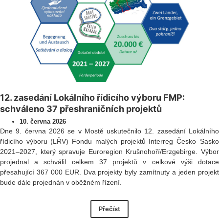
12. zasedání Lokálního řídicího výboru FMP:
schváleno 37 přeshraničních projektů
10. června 2026
Dne 9. června 2026 se v Mostě uskutečnilo 12. zasedání Lokálního
řídicího výboru (LŘV) Fondu malých projektů Interreg Česko–Sasko
2021–2027, který spravuje Euroregion Krušnohoří/Erzgebirge. Výbor
projednal a schválil celkem 37 projektů v celkové výši dotace
přesahující 367 000 EUR. Dva projekty byly zamítnuty a jeden projekt
bude dále projednán v oběžném řízení.
Přečíst