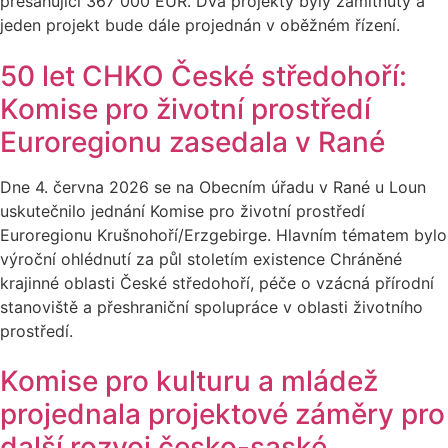
přesahující 367 000 EUR. Dva projekty byly zamítnuty a
jeden projekt bude dále projednán v oběžném řízení.
50 let CHKO České středohoří:
Komise pro životní prostředí
Euroregionu zasedala v Rané
Dne 4. června 2026 se na Obecním úřadu v Rané u Loun
uskutečnilo jednání Komise pro životní prostředí
Euroregionu Krušnohoří/Erzgebirge. Hlavním tématem bylo
výroční ohlédnutí za půl stoletím existence Chráněné
krajinné oblasti České středohoří, péče o vzácná přírodní
stanoviště a přeshraniční spolupráce v oblasti životního
prostředí.
Komise pro kulturu a mládež
projednala projektové záměry pro
další rozvoj česko-saské