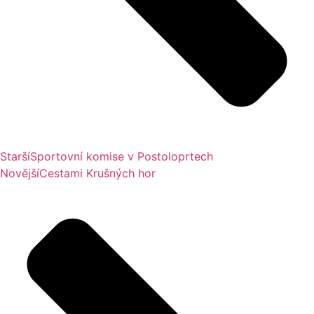
Starší
Sportovní komise v Postoloprtech
Novější
Cestami Krušných hor