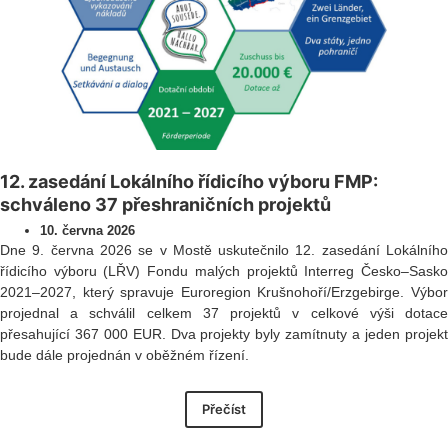
12. zasedání Lokálního řídicího výboru FMP:
schváleno 37 přeshraničních projektů
10. června 2026
Dne 9. června 2026 se v Mostě uskutečnilo 12. zasedání Lokálního
řídicího výboru (LŘV) Fondu malých projektů Interreg Česko–Sasko
2021–2027, který spravuje Euroregion Krušnohoří/Erzgebirge. Výbor
projednal a schválil celkem 37 projektů v celkové výši dotace
přesahující 367 000 EUR. Dva projekty byly zamítnuty a jeden projekt
bude dále projednán v oběžném řízení.
Přečíst