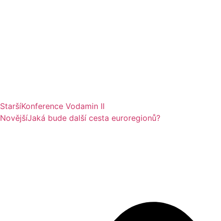
Starší
Konference Vodamin II
Novější
Jaká bude další cesta euroregionů?