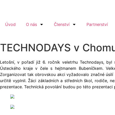
Úvod
O nás
Členství
Partnerství
TECHNODAYS v Chomu
Letošní, v pořadí již 6. ročník veletrhu Technodays, b
Ústeckého kraje v čele s hejtmanem Bubeníčkem. Velké
Zorganizovat tak obrovskou akci vyžadovalo značné úsilí a
určitě vyplnil. Žáci základních a středních škol, rodiče, 
prezentace. Technická povolání budou po této prezentaci při