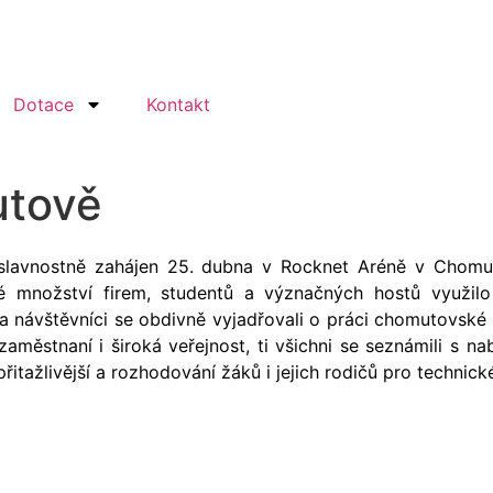
Dotace
Kontakt
tově
yl slavnostně zahájen 25. dubna v Rocknet Aréně v Chom
 množství firem, studentů a význačných hostů využilo
 návštěvníci se obdivně vyjadřovali o práci chomutovské k
nezaměstnaní i široká veřejnost, ti všichni se seznámili s 
tažlivější a rozhodování žáků i jejich rodičů pro technické 