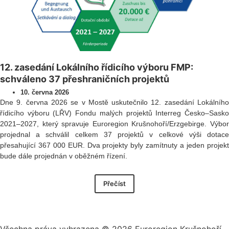
12. zasedání Lokálního řídicího výboru FMP:
schváleno 37 přeshraničních projektů
10. června 2026
Dne 9. června 2026 se v Mostě uskutečnilo 12. zasedání Lokálního
řídicího výboru (LŘV) Fondu malých projektů Interreg Česko–Sasko
2021–2027, který spravuje Euroregion Krušnohoří/Erzgebirge. Výbor
projednal a schválil celkem 37 projektů v celkové výši dotace
přesahující 367 000 EUR. Dva projekty byly zamítnuty a jeden projekt
bude dále projednán v oběžném řízení.
Přečíst
Všechna práva vyhrazena ©
2026
Euroregion Krušnohoří