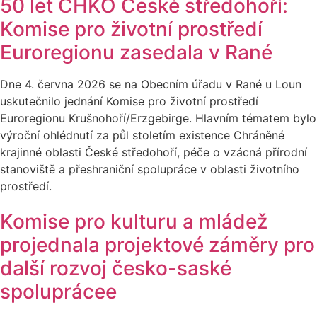
50 let CHKO České středohoří:
Komise pro životní prostředí
Euroregionu zasedala v Rané
Dne 4. června 2026 se na Obecním úřadu v Rané u Loun
uskutečnilo jednání Komise pro životní prostředí
Euroregionu Krušnohoří/Erzgebirge. Hlavním tématem bylo
výroční ohlédnutí za půl stoletím existence Chráněné
krajinné oblasti České středohoří, péče o vzácná přírodní
stanoviště a přeshraniční spolupráce v oblasti životního
prostředí.
Komise pro kulturu a mládež
projednala projektové záměry pro
další rozvoj česko-saské
spoluprácee