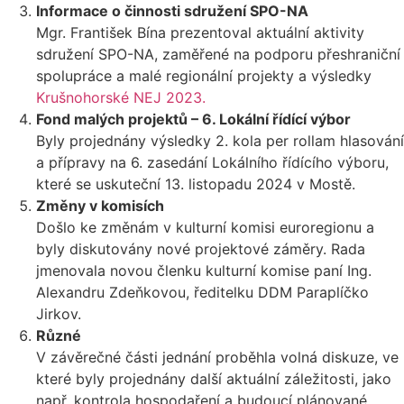
Informace o činnosti sdružení SPO-NA
Mgr. František Bína prezentoval aktuální aktivity
sdružení SPO-NA, zaměřené na podporu přeshraniční
spolupráce a malé regionální projekty a výsledky
Krušnohorské NEJ 2023.
Fond malých projektů – 6. Lokální řídící výbor
Byly projednány výsledky 2. kola per rollam hlasování
a přípravy na 6. zasedání Lokálního řídícího výboru,
které se uskuteční 13. listopadu 2024 v Mostě.
Změny v komisích
Došlo ke změnám v kulturní komisi euroregionu a
byly diskutovány nové projektové záměry. Rada
jmenovala novou členku kulturní komise paní Ing.
Alexandru Zdeňkovou, ředitelku DDM Paraplíčko
Jirkov.
Různé
V závěrečné části jednání proběhla volná diskuze, ve
které byly projednány další aktuální záležitosti, jako
např. kontrola hospodaření a budoucí plánované