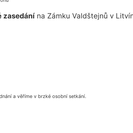
ionů
é zasedání
na
Zámku Valdštejnů v Litví
dnání a věříme v brzké osobní setkání.