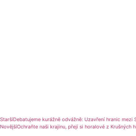
Starší
Debatujeme kurážně odvážně: Uzavření hranic mezi 
Novější
Ochraňte naši krajinu, přejí si horalové z Krušných h