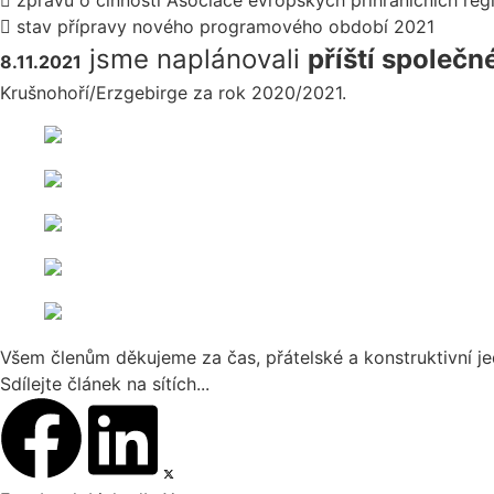

zprávu o činnosti Asociace evropských příhraničních reg

stav přípravy nového programového období 2021
jsme naplánovali
příští společn
8.11.2021
Krušnohoří/Erzgebirge za rok 2020/2021.
Všem členům děkujeme za čas, přátelské a konstruktivní je
Sdílejte článek na sítích...