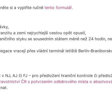
kněte si a vyplňte ručně
tento formulář
.
ávky,
nzitu a zemi nejrychlejší cestou opět opustí,
íhraničního styku se sousedním státem méně než 24 hodin, n
gace vracejí přes vládní terminál letiště Berlín–Braniborsko
 v NJ, AJ či FJ – pro předložení hraniční kontrole či předlo
ravotnictví ČR s potvrzením odběrového místa o absolvová
znat.