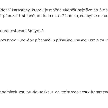
10denní karantény, kterou je možno ukončit nejdříve po 5 d
ř. příbuzní I. stupně po dobu max. 72 hodin, nezbytné neturi
nost testování 3x týdně.
ultovali (nejlépe písemně) s příslušnou saskou krajskou h
podminek-vstupu-do-saska-z-cr-registrace-testy-karanten