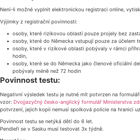
Není-li možné vyplnit elektronickou registraci online, vytis
Výjimky z registrační povinnosti:
osoby, které rizikovou oblastí pouze projely bez zast
osoby, které do Německa vstupují pouze za účelem tra
osoby, které v rizikové oblasti pobývaly v rámci př
hodin,
osoby, které se do Německa jako členové oficiální dele
pobývaly méně než 72 hodin
Povinnost testu:
Negativní výsledek testu je nutné mít potvrzen na formuláři
vzor:
Dvojjazyčný česko-anglický formulář Ministerstva zd
potvrzení, jejich kopii nemusí spolková policie na hranici u
Povinnost testu se netýká dětí do 6 let.
Pendleři se v Sasku musí testovat 3x týdně.