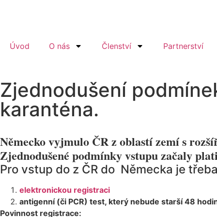
Úvod
O nás
Členství
Partnerství
Zjednodušení podmínek 
karanténa.
Německo vyjmulo ČR z oblastí zemí s rozšíř
Zjednodušené podmínky vstupu začaly platit
Pro vstup do z ČR do Německa je třeba
elektronickou registraci
antigenní (či PCR) test, který nebude starší 48 hodi
Povinnost registrace: