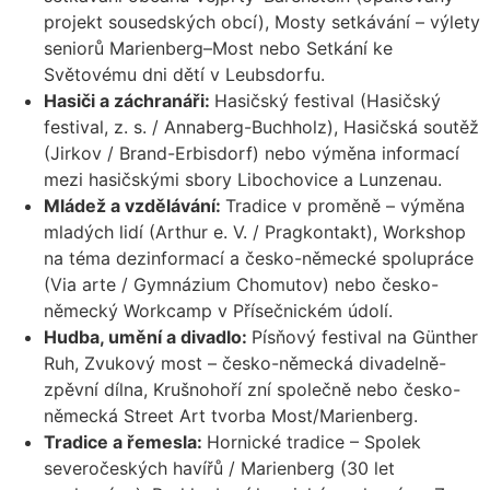
projekt sousedských obcí), Mosty setkávání – výlety
seniorů Marienberg–Most nebo Setkání ke
Světovému dni dětí v Leubsdorfu.
Hasiči a záchranáři:
Hasičský festival (Hasičský
festival, z. s. / Annaberg-Buchholz), Hasičská soutěž
(Jirkov / Brand-Erbisdorf) nebo výměna informací
mezi hasičskými sbory Libochovice a Lunzenau.
Mládež a vzdělávání:
Tradice v proměně – výměna
mladých lidí (Arthur e. V. / Pragkontakt), Workshop
na téma dezinformací a česko-německé spolupráce
(Via arte / Gymnázium Chomutov) nebo česko-
německý Workcamp v Přísečnickém údolí.
Hudba, umění a divadlo:
Písňový festival na Günther
Ruh, Zvukový most – česko-německá divadelně-
zpěvní dílna, Krušnohoří zní společně nebo česko-
německá Street Art tvorba Most/Marienberg.
Tradice a řemesla:
Hornické tradice – Spolek
severočeských havířů / Marienberg (30 let