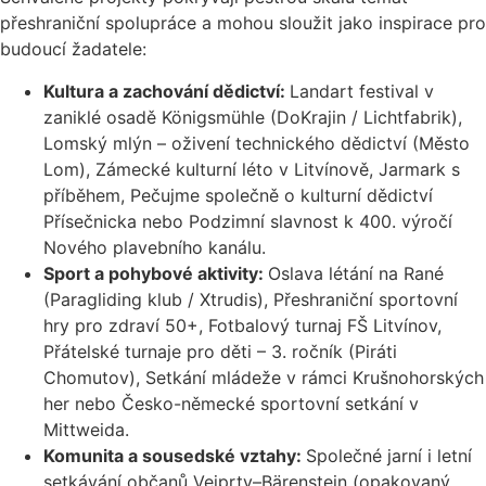
přeshraniční spolupráce a mohou sloužit jako inspirace pro
budoucí žadatele:
Kultura a zachování dědictví:
Landart festival v
zaniklé osadě Königsmühle (DoKrajin / Lichtfabrik),
Lomský mlýn – oživení technického dědictví (Město
Lom), Zámecké kulturní léto v Litvínově, Jarmark s
příběhem, Pečujme společně o kulturní dědictví
Přísečnicka nebo Podzimní slavnost k 400. výročí
Nového plavebního kanálu.
Sport a pohybové aktivity:
Oslava létání na Rané
(Paragliding klub / Xtrudis), Přeshraniční sportovní
hry pro zdraví 50+, Fotbalový turnaj FŠ Litvínov,
Přátelské turnaje pro děti – 3. ročník (Piráti
Chomutov), Setkání mládeže v rámci Krušnohorských
her nebo Česko-německé sportovní setkání v
Mittweida.
Komunita a sousedské vztahy:
Společné jarní i letní
setkávání občanů Vejprty–Bärenstein (opakovaný