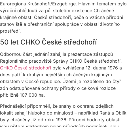
Euroregionu Krušnohoří/Erzgebirge. Hlavním tématem bylo
výroční ohlédnutí za půl stoletím existence Chráněné
krajinné oblasti České středohoří, péče o vzácná přírodní
stanoviště a přeshraniční spolupráce v oblasti životního
prostředí.
50 let CHKO České středohoří
Odbornou část jednání zahájila prezentace zástupců
Regionálního pracoviště Správy CHKO České středohoří.
CHKO České středohoří
byla vyhlášena 12. dubna 1976 a
dnes patří k druhým největším chráněným krajinným
oblastem v České republice. Území je rozděleno do čtyř
zón odstupňované ochrany přírody o celkové rozloze
přibližně 107 000 ha.
Přednášející připomněli, že snahy o ochranu zdejších
lokalit sahají hluboko do minulosti – například Raná a Oblík
byly chráněny již od roku 1936. Přírodní hodnoty oblasti
jsou přitom výsledkem nejen přírodních podmínek, ale i