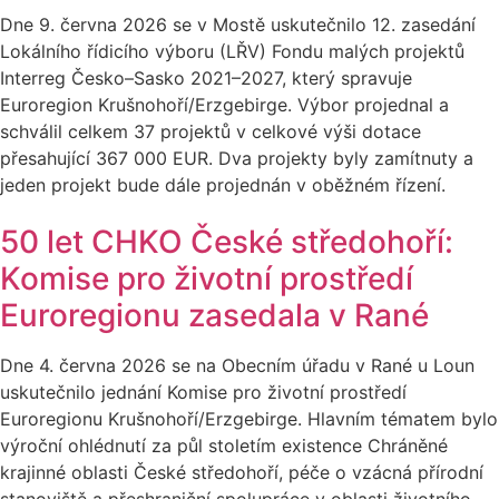
Dne 9. června 2026 se v Mostě uskutečnilo 12. zasedání
Lokálního řídicího výboru (LŘV) Fondu malých projektů
Interreg Česko–Sasko 2021–2027, který spravuje
Euroregion Krušnohoří/Erzgebirge. Výbor projednal a
schválil celkem 37 projektů v celkové výši dotace
přesahující 367 000 EUR. Dva projekty byly zamítnuty a
jeden projekt bude dále projednán v oběžném řízení.
50 let CHKO České středohoří:
Komise pro životní prostředí
Euroregionu zasedala v Rané
Dne 4. června 2026 se na Obecním úřadu v Rané u Loun
uskutečnilo jednání Komise pro životní prostředí
Euroregionu Krušnohoří/Erzgebirge. Hlavním tématem bylo
výroční ohlédnutí za půl stoletím existence Chráněné
krajinné oblasti České středohoří, péče o vzácná přírodní
stanoviště a přeshraniční spolupráce v oblasti životního