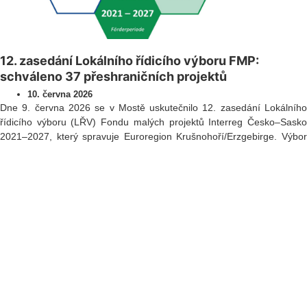
12. zasedání Lokálního řídicího výboru FMP:
schváleno 37 přeshraničních projektů
10. června 2026
Dne 9. června 2026 se v Mostě uskutečnilo 12. zasedání Lokálního
řídicího výboru (LŘV) Fondu malých projektů Interreg Česko–Sasko
2021–2027, který spravuje Euroregion Krušnohoří/Erzgebirge. Výbor
projednal a schválil celkem 37 projektů v celkové výši dotace
přesahující 367 000 EUR. Dva projekty byly zamítnuty a jeden projekt
bude dále projednán v oběžném řízení.
Přečíst
Všechna práva vyhrazena ©
2026
Euroregion Krušnohoří
Zásady ochrany osobních údajů
|
Zásady cookies​
|
Kontakt​