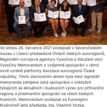
Ve středu 28. července 2021 podepsali v Severočeském
muzeu v Liberci předsedové třinácti českých euroregionů,
Regionální rozvojové agentury Vysočina a Sdružení obcí
Vysočiny Memorandum o vzájemné spolupráci v rámci
nově vzniklé platformy Asociace euroregionů České
republiky. Tímto slavnostním aktem byla mezi signatáři
memoranda zahájena úzká spolupráce v otázkách
týkajících se aktuálních i budoucích výzev pro příhraniční
regiony a přeshraniční spolupráci na všech českých
hranicích. Memorandum podepsal za Euroregion
Krušnohoří jeho předseda, Ing. Vlastimil Vozka.