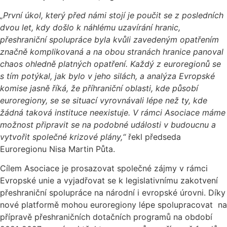
„První úkol, který před námi stojí je poučit se z posledních
dvou let, kdy došlo k náhlému uzavírání hranic,
přeshraniční spolupráce byla kvůli zavedeným opatřením
značně komplikovaná a na obou stranách hranice panoval
chaos ohledně platných opatření. Každý z euroregionů se
s tím potýkal, jak bylo v jeho silách, a analýza Evropské
komise jasně říká, že příhraniční oblasti, kde působí
euroregiony, se se situací vyrovnávali lépe než ty, kde
žádná taková instituce neexistuje. V rámci Asociace máme
možnost připravit se na podobné události v budoucnu a
vytvořit společné krizové plány,“
řekl předseda
Euroregionu Nisa Martin Půta.
Cílem Asociace je prosazovat společné zájmy v rámci
Evropské unie a vyjadřovat se k legislativnímu zakotvení
přeshraniční spolupráce na národní i evropské úrovni. Díky
nové platformě mohou euroregiony lépe spolupracovat na
přípravě přeshraničních dotačních programů na období