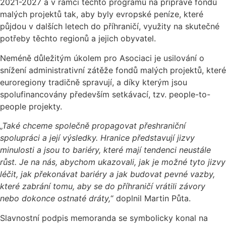
2021-2027 a v rámci těchto programů na přípravě fondů
malých projektů tak, aby byly evropské peníze, které
půjdou v dalších letech do příhraničí, využity na skutečné
potřeby těchto regionů a jejich obyvatel.
Neméně důležitým úkolem pro Asociaci je usilování o
snížení administrativní zátěže fondů malých projektů, které
euroregiony tradičně spravují, a díky kterým jsou
spolufinancovány především setkávací, tzv. people-to-
people projekty.
„Také chceme společně propagovat přeshraniční
spolupráci a její výsledky. Hranice představují jizvy
minulosti a jsou to bariéry, které mají tendenci neustále
růst. Je na nás, abychom ukazovali, jak je možné tyto jizvy
léčit, jak překonávat bariéry a jak budovat
pevné vazby,
které zabrání tomu, aby se do příhraničí vrátili závory
nebo dokonce ostnaté dráty,
“ doplnil Martin Půta.
Slavnostní podpis memoranda se symbolicky konal na