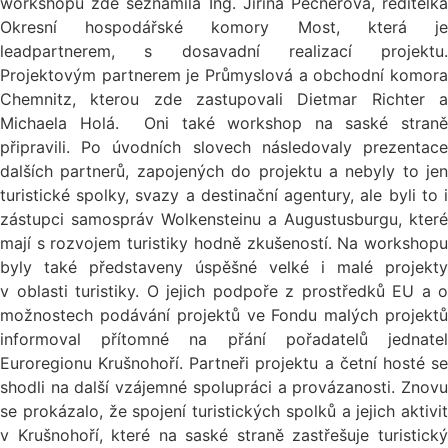
workshopu zde seznámila Ing. Jiřina Pečnerová, ředitelka
Okresní hospodářské komory Most, která je
leadpartnerem, s dosavadní realizací projektu.
Projektovým partnerem je Průmyslová a obchodní komora
Chemnitz, kterou zde zastupovali Dietmar Richter a
Michaela Holá. Oni také workshop na saské straně
připravili. Po úvodních slovech následovaly prezentace
dalších partnerů, zapojených do projektu a nebyly to jen
turistické spolky, svazy a destinační agentury, ale byli to i
zástupci samospráv Wolkensteinu a Augustusburgu, které
mají s rozvojem turistiky hodně zkušeností. Na workshopu
byly také představeny úspěšné velké i malé projekty
v oblasti turistiky. O jejich podpoře z prostředků EU a o
možnostech podávání projektů ve Fondu malých projektů
informoval přítomné na přání pořadatelů jednatel
Euroregionu Krušnohoří. Partneři projektu a četní hosté se
shodli na další vzájemné spolupráci a provázanosti. Znovu
se prokázalo, že spojení turistických spolků a jejich aktivit
v Krušnohoří, které na saské straně zastřešuje turistický