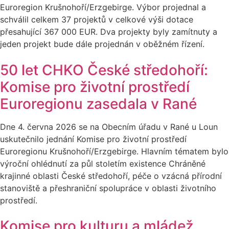
Euroregion Krušnohoří/Erzgebirge. Výbor projednal a
schválil celkem 37 projektů v celkové výši dotace
přesahující 367 000 EUR. Dva projekty byly zamítnuty a
jeden projekt bude dále projednán v oběžném řízení.
50 let CHKO České středohoří:
Komise pro životní prostředí
Euroregionu zasedala v Rané
Dne 4. června 2026 se na Obecním úřadu v Rané u Loun
uskutečnilo jednání Komise pro životní prostředí
Euroregionu Krušnohoří/Erzgebirge. Hlavním tématem bylo
výroční ohlédnutí za půl stoletím existence Chráněné
krajinné oblasti České středohoří, péče o vzácná přírodní
stanoviště a přeshraniční spolupráce v oblasti životního
prostředí.
Komise pro kulturu a mládež