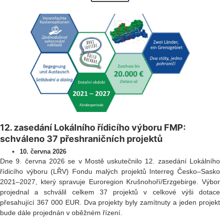
12. zasedání Lokálního řídicího výboru FMP:
schváleno 37 přeshraničních projektů
10. června 2026
Dne 9. června 2026 se v Mostě uskutečnilo 12. zasedání Lokálního
řídicího výboru (LŘV) Fondu malých projektů Interreg Česko–Sasko
2021–2027, který spravuje Euroregion Krušnohoří/Erzgebirge. Výbor
projednal a schválil celkem 37 projektů v celkové výši dotace
přesahující 367 000 EUR. Dva projekty byly zamítnuty a jeden projekt
bude dále projednán v oběžném řízení.