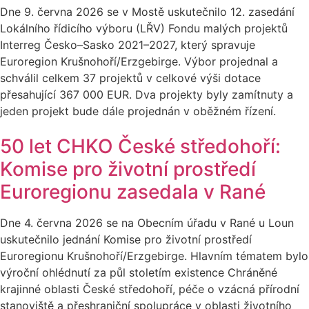
Dne 9. června 2026 se v Mostě uskutečnilo 12. zasedání
Lokálního řídicího výboru (LŘV) Fondu malých projektů
Interreg Česko–Sasko 2021–2027, který spravuje
Euroregion Krušnohoří/Erzgebirge. Výbor projednal a
schválil celkem 37 projektů v celkové výši dotace
přesahující 367 000 EUR. Dva projekty byly zamítnuty a
jeden projekt bude dále projednán v oběžném řízení.
50 let CHKO České středohoří:
Komise pro životní prostředí
Euroregionu zasedala v Rané
Dne 4. června 2026 se na Obecním úřadu v Rané u Loun
uskutečnilo jednání Komise pro životní prostředí
Euroregionu Krušnohoří/Erzgebirge. Hlavním tématem bylo
výroční ohlédnutí za půl stoletím existence Chráněné
krajinné oblasti České středohoří, péče o vzácná přírodní
stanoviště a přeshraniční spolupráce v oblasti životního