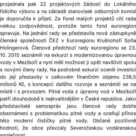
projednala pak 22 projektových žádostí do Lokálního
řídícího výboru a na základě stanovisek odborných komisí
je doporučila k přijetí. Za Fond malých projektů cítí rada
velkou zodpovědnost, protože tento fond euroregion
spravuje. Na jednání rady se představila nová zástupkyně
členské společnosti ČEZ v Euroregionu Krušnohoří Soňa
Holingerová. Členové předchozí rady euroregionu se 23.
10. 2015 seznámili na exkurzi s modernizovanou úpravnou
vody v Meziboří a nyní měli možnost ji opět navštívit spolu
s novými členy rady. Na podrobné exkurzi ocenili investici
do její přestavby v celkovém finančním objemu 238,5
milionů Kč, s koncepcí dalšího rozvoje a seznámili se na
místě i s provozem. Pitná voda z úpravny vod v Meziboří
patří dlouhodobě k nejkvalitnějším v České republice. Jako
představitelé samospráv jsou členové rady dobře
obeznámeni s problematikou pitné vody a oceňují přínos
této moderní čističky pitné vody. O
bčané pozitivně
hodnotí, že obce převzaly Severočeskou vodárenskou
společnost.