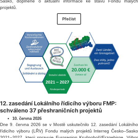
Sasko, doplněné o aktuální informace ke stavu Fondu malých
projektů.
Přečíst
12. zasedání Lokálního řídicího výboru FMP:
schváleno 37 přeshraničních projektů
10. června 2026
Dne 9. června 2026 se v Mostě uskutečnilo 12. zasedání Lokálního
řídicího výboru (LŘV) Fondu malých projektů Interreg Česko–Sasko
2021–2027, který spravuje Euroregion Krušnohoří/Erzgebirge. Výbor