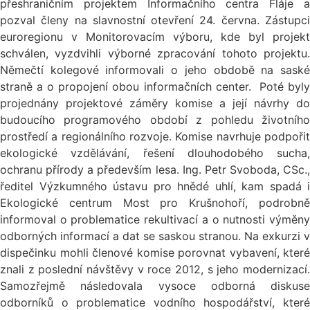
přeshraničním projektem Informačního centra Fláje a
pozval členy na slavnostní otevření 24. června. Zástupci
euroregionu v Monitorovacím výboru, kde byl projekt
schválen, vyzdvihli výborné zpracování tohoto projektu.
Němečtí kolegové informovali o jeho obdobě na saské
straně a o propojení obou informačních center. Poté byly
projednány projektové záměry komise a její návrhy do
budoucího programového období z pohledu životního
prostředí a regionálního rozvoje. Komise navrhuje podpořit
ekologické vzdělávání, řešení dlouhodobého sucha,
ochranu přírody a především lesa. Ing. Petr Svoboda, CSc.,
ředitel Výzkumného ústavu pro hnědé uhlí, kam spadá i
Ekologické centrum Most pro Krušnohoří, podrobně
informoval o problematice rekultivací a o nutnosti výměny
odborných informací a dat se saskou stranou. Na exkurzi v
dispečinku mohli členové komise porovnat vybavení, které
znali z poslední návštěvy v roce 2012, s jeho modernizací.
Samozřejmě následovala vysoce odborná diskuse
odborníků o problematice vodního hospodářství, které