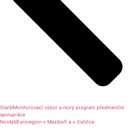
Starší
Monitorovací výbor a nový program přeshraniční
spolupráce
Novější
Euroregion v Meziboří a v čističce