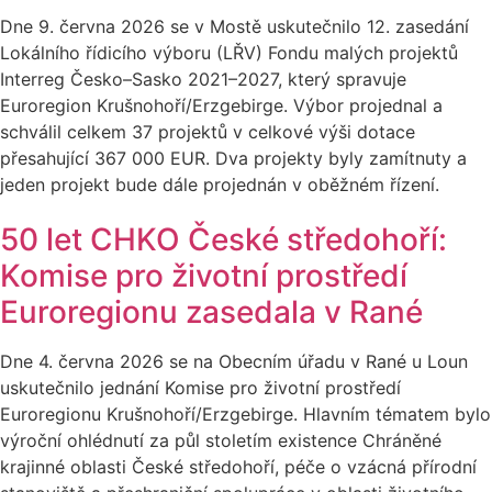
Dne 9. června 2026 se v Mostě uskutečnilo 12. zasedání
Lokálního řídicího výboru (LŘV) Fondu malých projektů
Interreg Česko–Sasko 2021–2027, který spravuje
Euroregion Krušnohoří/Erzgebirge. Výbor projednal a
schválil celkem 37 projektů v celkové výši dotace
přesahující 367 000 EUR. Dva projekty byly zamítnuty a
jeden projekt bude dále projednán v oběžném řízení.
50 let CHKO České středohoří:
Komise pro životní prostředí
Euroregionu zasedala v Rané
Dne 4. června 2026 se na Obecním úřadu v Rané u Loun
uskutečnilo jednání Komise pro životní prostředí
Euroregionu Krušnohoří/Erzgebirge. Hlavním tématem bylo
výroční ohlédnutí za půl stoletím existence Chráněné
krajinné oblasti České středohoří, péče o vzácná přírodní