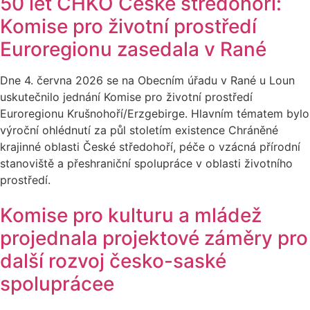
50 let CHKO České středohoří:
Komise pro životní prostředí
Euroregionu zasedala v Rané
Dne 4. června 2026 se na Obecním úřadu v Rané u Loun
uskutečnilo jednání Komise pro životní prostředí
Euroregionu Krušnohoří/Erzgebirge. Hlavním tématem bylo
výroční ohlédnutí za půl stoletím existence Chráněné
krajinné oblasti České středohoří, péče o vzácná přírodní
stanoviště a přeshraniční spolupráce v oblasti životního
prostředí.
Komise pro kulturu a mládež
projednala projektové záměry pro
další rozvoj česko-saské
spoluprácee