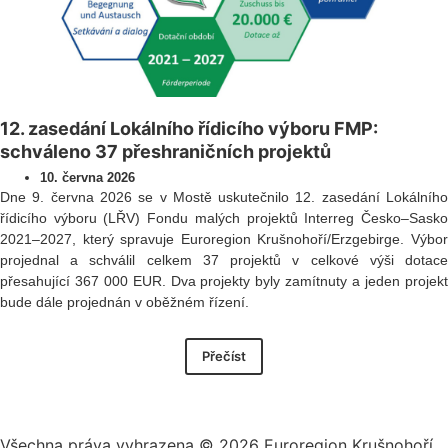
12. zasedání Lokálního řídicího výboru FMP:
schváleno 37 přeshraničních projektů
10. června 2026
Dne 9. června 2026 se v Mostě uskutečnilo 12. zasedání Lokálního
řídicího výboru (LŘV) Fondu malých projektů Interreg Česko–Sasko
2021–2027, který spravuje Euroregion Krušnohoří/Erzgebirge. Výbor
projednal a schválil celkem 37 projektů v celkové výši dotace
přesahující 367 000 EUR. Dva projekty byly zamítnuty a jeden projekt
bude dále projednán v oběžném řízení.
Přečíst
Všechna práva vyhrazena ©
2026
Euroregion Krušnohoří