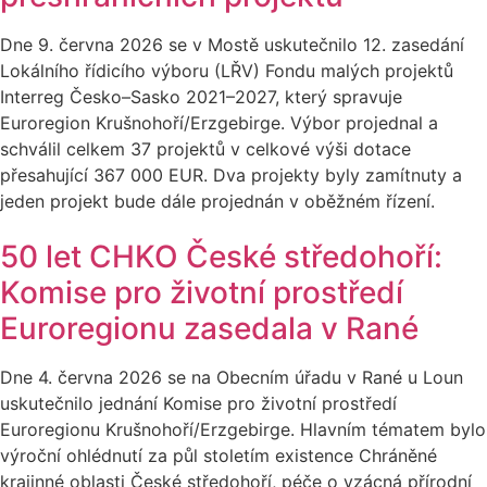
Dne 9. června 2026 se v Mostě uskutečnilo 12. zasedání
Lokálního řídicího výboru (LŘV) Fondu malých projektů
Interreg Česko–Sasko 2021–2027, který spravuje
Euroregion Krušnohoří/Erzgebirge. Výbor projednal a
schválil celkem 37 projektů v celkové výši dotace
přesahující 367 000 EUR. Dva projekty byly zamítnuty a
jeden projekt bude dále projednán v oběžném řízení.
50 let CHKO České středohoří:
Komise pro životní prostředí
Euroregionu zasedala v Rané
Dne 4. června 2026 se na Obecním úřadu v Rané u Loun
uskutečnilo jednání Komise pro životní prostředí
Euroregionu Krušnohoří/Erzgebirge. Hlavním tématem bylo
výroční ohlédnutí za půl stoletím existence Chráněné
krajinné oblasti České středohoří, péče o vzácná přírodní