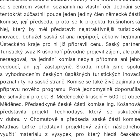
se s centrem všichni seznámili na vlastní oči. Jednání se
tentokrát zúčastnil pouze jeden jediný člen německé části
komise, její předseda, proto se k projektu Krušnohorská
Nej, který by měl představit nejatraktivnější turistické
inovace, bohužel saská strana nepřipojí, ačkoliv hejtman
Ústeckého kraje pro ni již připravil cenu. Saský partner
Turistický svaz Krušnohoří původně projevil zájem, ale pak
nereagoval, na jednání komise nebyla přítomna ani jeho
vedoucí, ani její zástupkyně. Škoda, mohli jsme spolu
s vyhodnocením českých úspěšných turistických inovací
poznat i ty na saské straně. Komise se také živě zajímala o
přípravu nového programu. Poté jednomyslně doporučila
ke schválení projekt 8. Měděnecké krušení – 500 let obce
Měděnec. Předsedkyně české části komise Ing. Košanová
představila projekt Technodays, který se uskuteční
v dubnu v Chomutově a předseda saské části komise
Mathias Lißke představil projektový záměr následného
využití materiálu z výsypek, pro který hledá českého