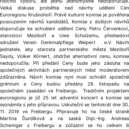
řídícího výboru, ale jednu jednomyslně nedoporučuje.
Velká diskuse proběhla nad návrhy udělení Cen
Euroregionu Krušnohoří. Právě kulturní komise je pověřena
posouzením návrhů kandidátů. Komise z došlých návrhů
doporučuje ke schválení udělení Ceny Petru Červenkovi,
starostovi Meziboří a Uwe Schulzemu, předsedovi
sdružení Verein Denkmalpflege Weipert e.V. Návrh
jednatele, aby starosta partnerského města Meziboří
Saydy, Volker Körnert, obdržel alternativní cenu, komise
nedoporučila. Při předání Ceny bude jeho zásluha na
společných aktivitách partnerských měst moderátorem
zdůrazněna. Návrh komise nyní musí schválit společné
grémium a Ceny budou předány 28. listopadu na
společném zasedání ve Freibergu. Tradičním projektem
euroregionu je již 25 let adventní koncert a komise se
seznámila s jeho přípravou. Uskuteční se tentokrát dne 30.
11. 2019 ve Freibergu. Připravuje ho na české straně
Martina Ďurdíková a na saské Dipl.-Ing. Andreas
Schwinger z Freibergu a zúčastní se ho celkem 6