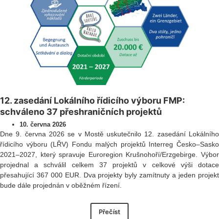
12. zasedání Lokálního řídicího výboru FMP:
schváleno 37 přeshraničních projektů
10. června 2026
Dne 9. června 2026 se v Mostě uskutečnilo 12. zasedání Lokálního
řídicího výboru (LŘV) Fondu malých projektů Interreg Česko–Sasko
2021–2027, který spravuje Euroregion Krušnohoří/Erzgebirge. Výbor
projednal a schválil celkem 37 projektů v celkové výši dotace
přesahující 367 000 EUR. Dva projekty byly zamítnuty a jeden projekt
bude dále projednán v oběžném řízení.
Přečíst