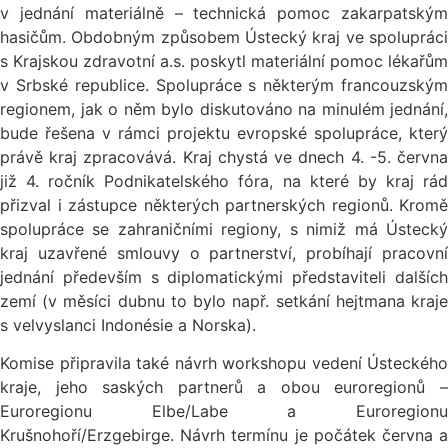
v jednání materiálně – technická pomoc zakarpatským
hasičům. Obdobným způsobem Ústecký kraj ve spolupráci
s Krajskou zdravotní a.s. poskytl materiální pomoc lékařům
v Srbské republice. Spolupráce s některým francouzským
regionem, jak o něm bylo diskutováno na minulém jednání,
bude řešena v rámci projektu evropské spolupráce, který
právě kraj zpracovává. Kraj chystá ve dnech 4. -5. června
již 4. ročník Podnikatelského fóra, na které by kraj rád
přizval i zástupce některých partnerských regionů. Kromě
spolupráce se zahraničními regiony, s nimiž má Ústecký
kraj uzavřené smlouvy o partnerství, probíhají pracovní
jednání především s diplomatickými představiteli dalších
zemí (v měsíci dubnu to bylo např. setkání hejtmana kraje
s velvyslanci Indonésie a Norska).
Komise připravila také návrh workshopu vedení Ústeckého
kraje, jeho saských partnerů a obou euroregionů –
Euroregionu Elbe/Labe a Euroregionu
Krušnohoří/Erzgebirge. Návrh termínu je počátek června a