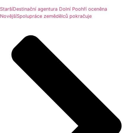
Starší
Destinační agentura Dolní Poohří oceněna
Novější
Spolupráce zemědělců pokračuje