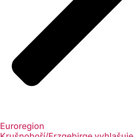
Euroregion
Krušnohoří/Erzgebirge vyhlašuje