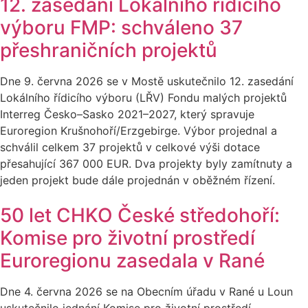
12. zasedání Lokálního řídicího
výboru FMP: schváleno 37
přeshraničních projektů
Dne 9. června 2026 se v Mostě uskutečnilo 12. zasedání
Lokálního řídicího výboru (LŘV) Fondu malých projektů
Interreg Česko–Sasko 2021–2027, který spravuje
Euroregion Krušnohoří/Erzgebirge. Výbor projednal a
schválil celkem 37 projektů v celkové výši dotace
přesahující 367 000 EUR. Dva projekty byly zamítnuty a
jeden projekt bude dále projednán v oběžném řízení.
50 let CHKO České středohoří:
Komise pro životní prostředí
Euroregionu zasedala v Rané
Dne 4. června 2026 se na Obecním úřadu v Rané u Loun
uskutečnilo jednání Komise pro životní prostředí