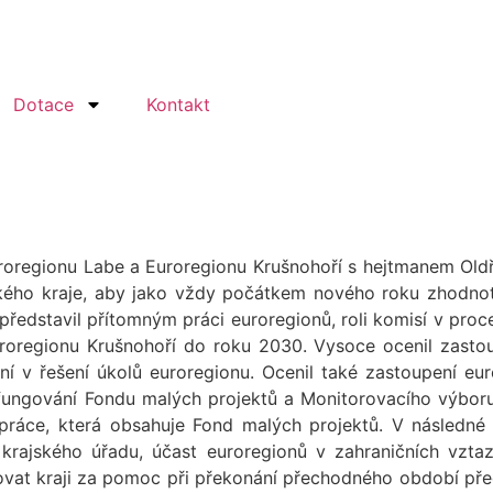
Dotace
Kontakt
uroregionu Labe a Euroregionu Krušnohoří s hejtmanem Oldř
o kraje, aby jako vždy počátkem nového roku zhodnotili
představil přítomným práci euroregionů, roli komisí v proce
roregionu Krušnohoří do roku 2030. Vysoce ocenil zastou
ení v řešení úkolů euroregionu. Ocenil také zastoupení eu
 fungování Fondu malých projektů a Monitorovacího výboru
olupráce, která obsahuje Fond malých projektů. V následné
 krajského úřadu, účast euroregionů v zahraničních vzta
ovat kraji za pomoc při překonání přechodného období před