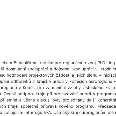
ichem Bubeníčkem, radním pro regionální rozvoj PhDr. Ing.
 dosavadní spolupráci a dojednali spolupráci v letošním
su hodnocení projektových žádostí a jejich úlohu v iniciaci
pení odborníků z krajské úřadu v komisích euroregionu –
roregionu v Komisi pro zahraniční vztahy Ústeckého kraje.
. Ocenil podporu kraje při prosazování priorit v programu
 příjemné a věcné diskusi byly projednány další konkrétní
zích kraje, společná příprava nového programu. Předseda
 zahájením Interregu V-A. Ústecký kraj euroregionům ale i