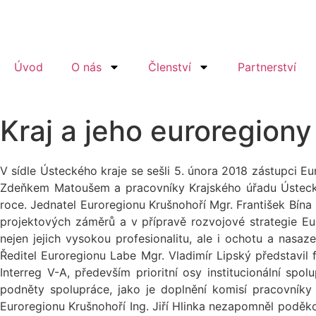
Úvod
O nás
Členství
Partnerství
Kraj a jeho euroregiony
V sídle Ústeckého kraje se sešli 5. února 2018 zástupci E
Zdeňkem Matoušem a pracovníky Krajského úřadu Ústeckéh
roce. Jednatel Euroregionu Krušnohoří Mgr. František Bína 
projektových záměrů a v přípravě rozvojové strategie Eu
nejen jejich vysokou profesionalitu, ale i ochotu a nasaz
Ředitel Euroregionu Labe Mgr. Vladimír Lipský představil
Interreg V-A, především prioritní osy institucionální sp
podněty spolupráce, jako je doplnění komisí pracovníky
Euroregionu Krušnohoří Ing. Jiří Hlinka nezapomněl poděk