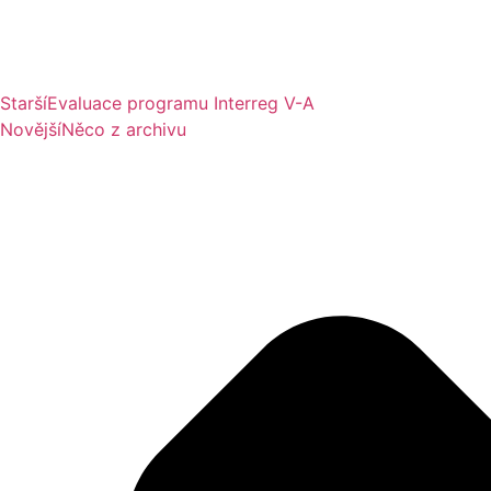
Starší
Evaluace programu Interreg V-A
Novější
Něco z archivu