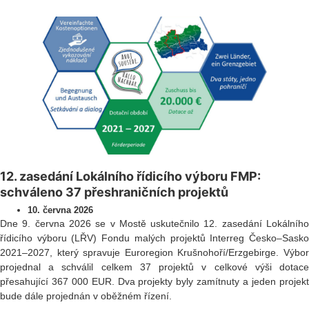
12. zasedání Lokálního řídicího výboru FMP:
schváleno 37 přeshraničních projektů
10. června 2026
Dne 9. června 2026 se v Mostě uskutečnilo 12. zasedání Lokálního
řídicího výboru (LŘV) Fondu malých projektů Interreg Česko–Sasko
2021–2027, který spravuje Euroregion Krušnohoří/Erzgebirge. Výbor
projednal a schválil celkem 37 projektů v celkové výši dotace
přesahující 367 000 EUR. Dva projekty byly zamítnuty a jeden projekt
bude dále projednán v oběžném řízení.