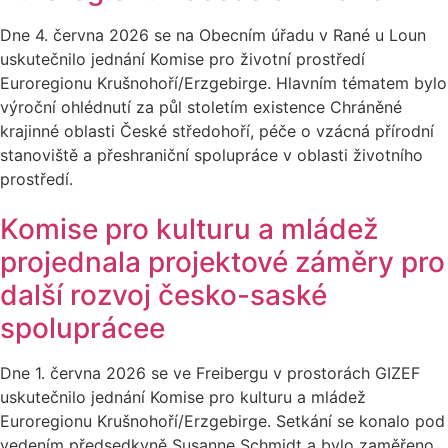
Dne 4. června 2026 se na Obecním úřadu v Rané u Loun
uskutečnilo jednání Komise pro životní prostředí
Euroregionu Krušnohoří/Erzgebirge. Hlavním tématem bylo
výroční ohlédnutí za půl stoletím existence Chráněné
krajinné oblasti České středohoří, péče o vzácná přírodní
stanoviště a přeshraniční spolupráce v oblasti životního
prostředí.
Komise pro kulturu a mládež
projednala projektové záměry pro
další rozvoj česko-saské
spoluprácee
Dne 1. června 2026 se ve Freibergu v prostorách GIZEF
uskutečnilo jednání Komise pro kulturu a mládež
Euroregionu Krušnohoří/Erzgebirge. Setkání se konalo pod
vedením předsedkyně Susanne Schmidt a bylo zaměřeno